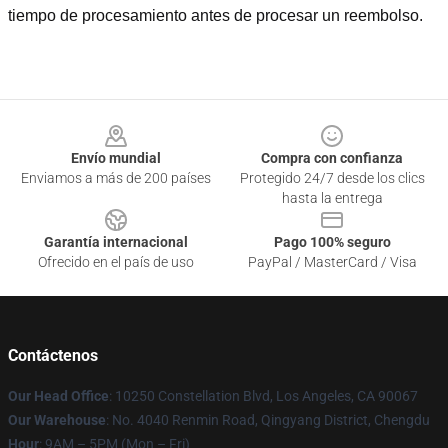
tiempo de procesamiento antes de procesar un reembolso.
Footer
Envío mundial
Compra con confianza
Enviamos a más de 200 países
Protegido 24/7 desde los clics
hasta la entrega
Garantía internacional
Pago 100% seguro
Ofrecido en el país de uso
PayPal / MasterCard / Visa
Contáctenos
Our Head Office
: 10250 Constellation Blvd, Los Angeles, CA 90067
Our Warehouse
: No. 4040 Renmin Road, Qingyang District, Chengdu
Hour
: 9AM – 5PM (Mon – Fri)