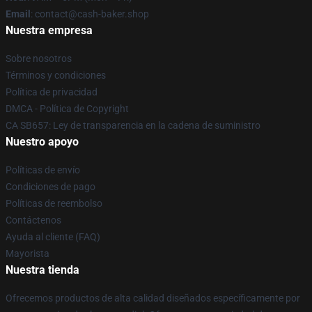
Email
: contact@cash-baker.shop
Nuestra empresa
Sobre nosotros
Términos y condiciones
Política de privacidad
DMCA - Política de Copyright
CA SB657: Ley de transparencia en la cadena de suministro
Nuestro apoyo
Políticas de envío
Condiciones de pago
Políticas de reembolso
Contáctenos
Ayuda al cliente (FAQ)
Mayorista
Nuestra tienda
Ofrecemos productos de alta calidad diseñados específicamente por