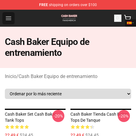
FREE
shipping on orders over $100
Cash Baker Shop - Official Cash Baker Merchandise Stor
Open menu
Cash Baker Equipo de
entrenamiento
Inicio
/
Cash Baker Equipo de entrenamiento
Cash Baker Set Cash Baker
Cash Baker Tienda Cash Baker
-20%
-20%
Tank Tops
Tops De Tanque
22,49 €
$24.45
22,49 €
$24.45