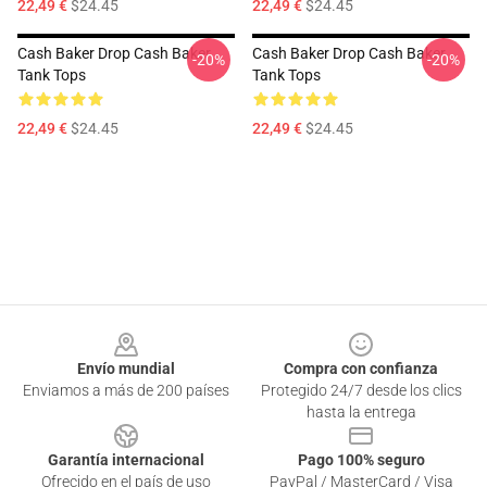
22,49 €
$24.45
22,49 €
$24.45
Cash Baker Drop Cash Baker
Cash Baker Drop Cash Baker
-20%
-20%
Tank Tops
Tank Tops
22,49 €
$24.45
22,49 €
$24.45
Footer
Envío mundial
Compra con confianza
Enviamos a más de 200 países
Protegido 24/7 desde los clics
hasta la entrega
Garantía internacional
Pago 100% seguro
Ofrecido en el país de uso
PayPal / MasterCard / Visa