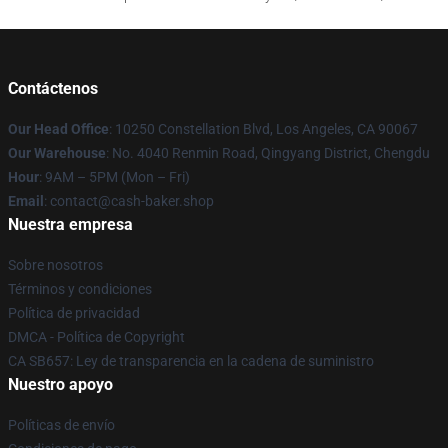
Contáctenos
Our Head Office
: 10250 Constellation Blvd, Los Angeles, CA 90067
Our Warehouse
: No. 4040 Renmin Road, Qingyang District, Chengdu
Hour
: 9AM – 5PM (Mon – Fri)
Email
: contact@cash-baker.shop
Nuestra empresa
Sobre nosotros
Términos y condiciones
Política de privacidad
DMCA - Política de Copyright
CA SB657: Ley de transparencia en la cadena de suministro
Nuestro apoyo
Políticas de envío