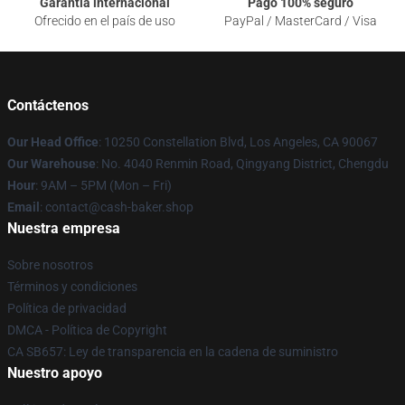
Garantía internacional
Pago 100% seguro
Ofrecido en el país de uso
PayPal / MasterCard / Visa
Contáctenos
Our Head Office
: 10250 Constellation Blvd, Los Angeles, CA 90067
Our Warehouse
: No. 4040 Renmin Road, Qingyang District, Chengdu
Hour
: 9AM – 5PM (Mon – Fri)
Email
: contact@cash-baker.shop
Nuestra empresa
Sobre nosotros
Términos y condiciones
Política de privacidad
DMCA - Política de Copyright
CA SB657: Ley de transparencia en la cadena de suministro
Nuestro apoyo