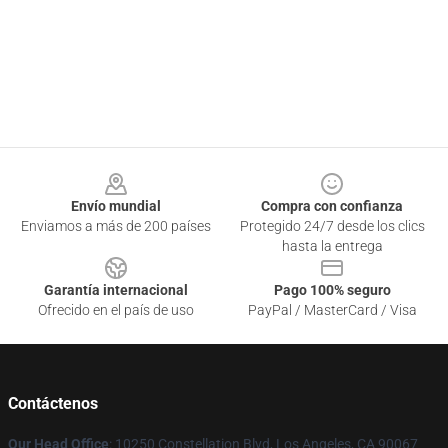
Footer
Envío mundial
Compra con confianza
Enviamos a más de 200 países
Protegido 24/7 desde los clics
hasta la entrega
Garantía internacional
Pago 100% seguro
Ofrecido en el país de uso
PayPal / MasterCard / Visa
Contáctenos
Our Head Office
: 10250 Constellation Blvd, Los Angeles, CA 90067