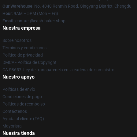
Our Warehouse
: No. 4040 Renmin Road, Qingyang District, Chengdu
Hour
: 9AM – 5PM (Mon – Fri)
Email
: contact@cash-baker.shop
Nuestra empresa
Sobre nosotros
Términos y condiciones
Política de privacidad
DMCA - Política de Copyright
CA SB657: Ley de transparencia en la cadena de suministro
Nuestro apoyo
Políticas de envío
Condiciones de pago
Políticas de reembolso
Contáctenos
Ayuda al cliente (FAQ)
Mayorista
Nuestra tienda