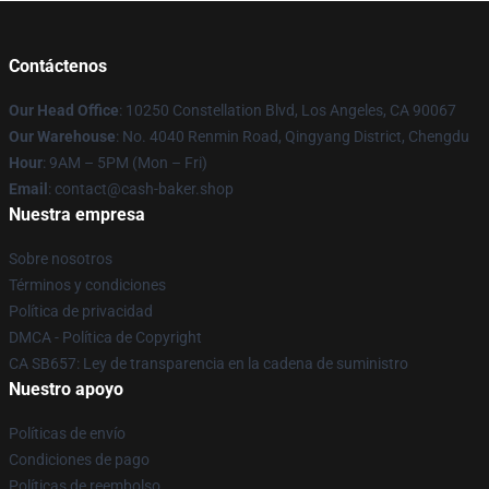
Contáctenos
Our Head Office
: 10250 Constellation Blvd, Los Angeles, CA 90067
Our Warehouse
: No. 4040 Renmin Road, Qingyang District, Chengdu
Hour
: 9AM – 5PM (Mon – Fri)
Email
: contact@cash-baker.shop
Nuestra empresa
Sobre nosotros
Términos y condiciones
Política de privacidad
DMCA - Política de Copyright
CA SB657: Ley de transparencia en la cadena de suministro
Nuestro apoyo
Políticas de envío
Condiciones de pago
Políticas de reembolso