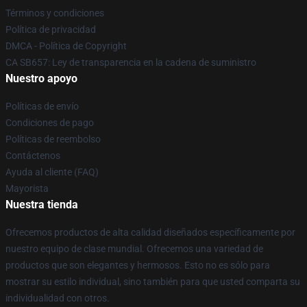
Términos y condiciones
Política de privacidad
DMCA - Política de Copyright
CA SB657: Ley de transparencia en la cadena de suministro
Nuestro apoyo
Políticas de envío
Condiciones de pago
Políticas de reembolso
Contáctenos
Ayuda al cliente (FAQ)
Mayorista
Nuestra tienda
Ofrecemos productos de alta calidad diseñados específicamente por
nuestro equipo de clase mundial. Ofrecemos una variedad de
productos que son elegantes y hermosos. Esto no es sólo para
mostrar su estilo individual, sino también para que usted comparta su
individualidad con otros.