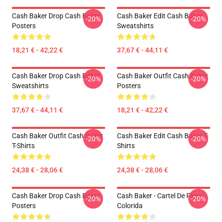
Cash Baker Drop Cash Baker
Cash Baker Edit Cash Baker
-20%
-20%
Posters
Sweatshirts
18,21 € - 42,22 €
37,67 € - 44,11 €
Cash Baker Drop Cash Baker
Cash Baker Outfit Cash Baker
-20%
-20%
Sweatshirts
Posters
37,67 € - 44,11 €
18,21 € - 42,22 €
Cash Baker Outfit Cash Baker
Cash Baker Edit Cash Baker T-
-20%
-20%
T-Shirts
Shirts
24,38 € - 28,06 €
24,38 € - 28,06 €
Cash Baker Drop Cash Baker
Cash Baker - Cartel De Flores
-20%
-20%
Posters
Colorida