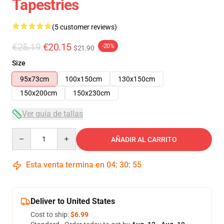
Tapestries
(5 customer reviews)
€25.19
€20.15
-20%
$21.90
Size
95x73cm
100x150cm
130x150cm
150x200cm
150x230cm
Ver guía de tallas
Quantity
AÑADIR AL CARRITO
Esta venta termina en
04
:
30
:
54
Deliver to United States
Cost to ship:
$6.99