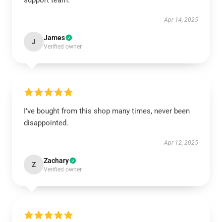
support team.
Apr 14, 2025
James
J
Verified owner
I've bought from this shop many times, never been
disappointed.
Apr 12, 2025
Zachary
Z
Verified owner