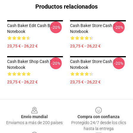
Productos relacionados
Cash Baker Edit Cash Baker
Cash Baker Store Cash Baker
-20%
-20%
Notebook
Notebook
23,75 € - 26,22 €
23,75 € - 26,22 €
Cash Baker Shop Cash Baker
Cash Baker Store Cash Baker
-20%
-20%
Notebook
Notebook
23,75 € - 26,22 €
23,75 € - 26,22 €
Footer
Envío mundial
Compra con confianza
Enviamos a más de 200 países
Protegido 24/7 desde los clics
hasta la entrega