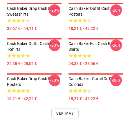
Cash Baker Drop Cash Baker
Cash Baker Outfit Cash Baker
-20%
-20%
Sweatshirts
Posters
37,67 € - 44,11 €
18,21 € - 42,22 €
Cash Baker Outfit Cash Baker
Cash Baker Edit Cash Baker T-
-20%
-20%
T-Shirts
Shirts
24,38 € - 28,06 €
24,38 € - 28,06 €
Cash Baker Drop Cash Baker
Cash Baker - Cartel De Flores
-20%
-20%
Posters
Colorida
18,21 € - 42,22 €
18,21 € - 42,22 €
VER MÁS