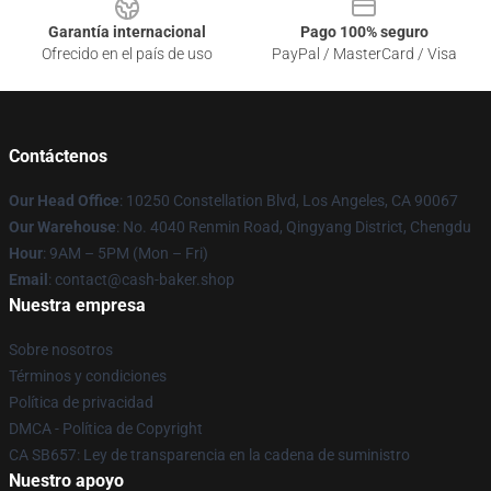
Garantía internacional
Pago 100% seguro
Ofrecido en el país de uso
PayPal / MasterCard / Visa
Contáctenos
Our Head Office
: 10250 Constellation Blvd, Los Angeles, CA 90067
Our Warehouse
: No. 4040 Renmin Road, Qingyang District, Chengdu
Hour
: 9AM – 5PM (Mon – Fri)
Email
: contact@cash-baker.shop
Nuestra empresa
Sobre nosotros
Términos y condiciones
Política de privacidad
DMCA - Política de Copyright
CA SB657: Ley de transparencia en la cadena de suministro
Nuestro apoyo