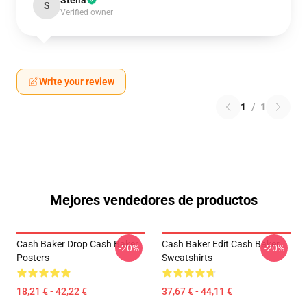
Stella
S
Verified owner
Write your review
1
/
1
Mejores vendedores de productos
Cash Baker Drop Cash Baker
Cash Baker Edit Cash Baker
-20%
-20%
Posters
Sweatshirts
18,21 € - 42,22 €
37,67 € - 44,11 €