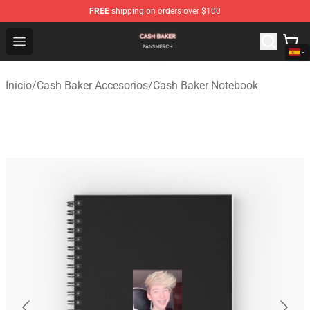
FREE
shipping on orders over $100
Cash Baker Shop - Official Cash Baker Merchandise Stor
Open menu
Inicio
/
Cash Baker Accesorios
/
Cash Baker Notebook