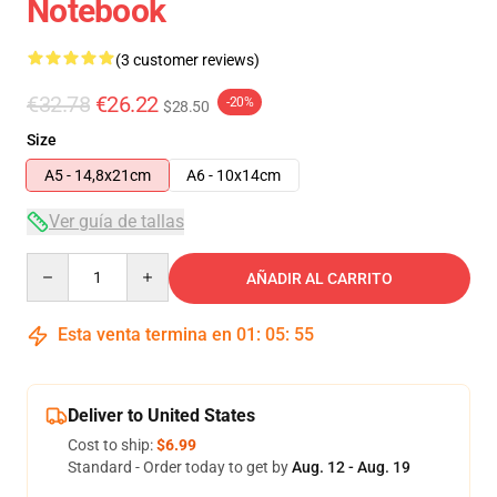
Notebook
(3 customer reviews)
€32.78
€26.22
-20%
$28.50
Size
A5 - 14,8x21cm
A6 - 10x14cm
Ver guía de tallas
Quantity
AÑADIR AL CARRITO
Esta venta termina en
01
:
05
:
54
Deliver to United States
Cost to ship:
$6.99
Standard - Order today to get by
Aug. 12 - Aug. 19