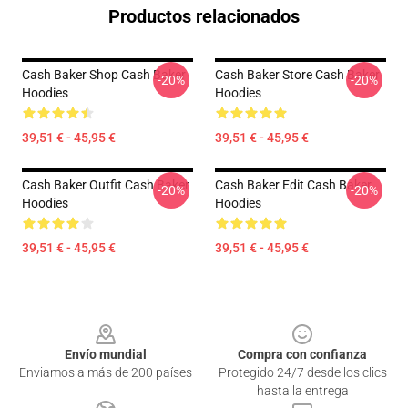
Productos relacionados
Cash Baker Shop Cash Baker
Cash Baker Store Cash Baker
-20%
-20%
Hoodies
Hoodies
39,51 € - 45,95 €
39,51 € - 45,95 €
Cash Baker Outfit Cash Baker
Cash Baker Edit Cash Baker
-20%
-20%
Hoodies
Hoodies
39,51 € - 45,95 €
39,51 € - 45,95 €
Footer
Envío mundial
Compra con confianza
Enviamos a más de 200 países
Protegido 24/7 desde los clics
hasta la entrega