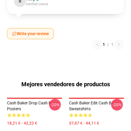
R
Verified owner
Write your review
1
/
1
Mejores vendedores de productos
Cash Baker Drop Cash Baker
Cash Baker Edit Cash Baker
-20%
-20%
Posters
Sweatshirts
18,21 € - 42,22 €
37,67 € - 44,11 €