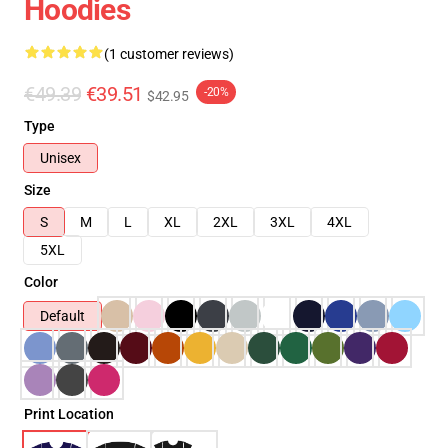
Hoodies
(1 customer reviews)
€49.39
€39.51
-20%
$42.95
Type
Unisex
Size
S
M
L
XL
2XL
3XL
4XL
5XL
Color
Default
Print Location