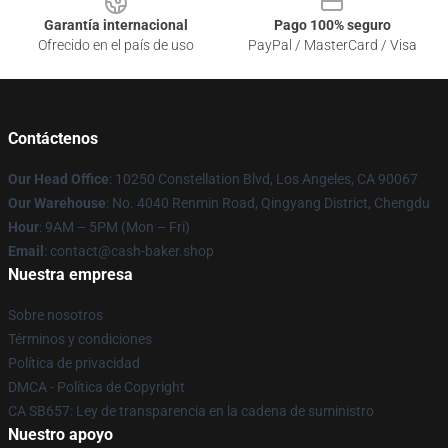
Garantía internacional
Pago 100% seguro
Ofrecido en el país de uso
PayPal / MasterCard / Visa
Contáctenos
Our Head Office
: 10250 Constellation Blvd, Los Angeles, CA 90067
Our Warehouse
: No. 4040 Renmin Road, Qingyang District, Chengdu
Hour
: 9AM – 5PM (Mon – Fri)
Email
: contact@cash-baker.shop
Nuestra empresa
Sobre nosotros
Términos y condiciones
Política de privacidad
DMCA - Política de Copyright
CA SB657: Ley de transparencia en la cadena de suministro
Nuestro apoyo