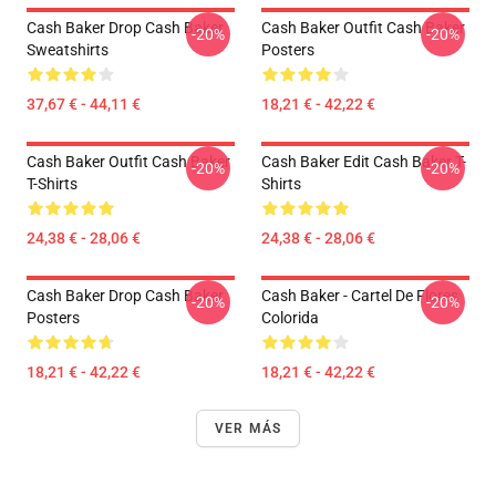
Cash Baker Drop Cash Baker
Cash Baker Outfit Cash Baker
-20%
-20%
Sweatshirts
Posters
37,67 € - 44,11 €
18,21 € - 42,22 €
Cash Baker Outfit Cash Baker
Cash Baker Edit Cash Baker T-
-20%
-20%
T-Shirts
Shirts
24,38 € - 28,06 €
24,38 € - 28,06 €
Cash Baker Drop Cash Baker
Cash Baker - Cartel De Flores
-20%
-20%
Posters
Colorida
18,21 € - 42,22 €
18,21 € - 42,22 €
VER MÁS