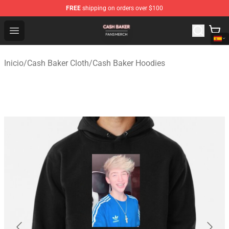
FREE
shipping on orders over $100
Cash Baker Shop - Official Cash Baker Merchandise Stor
Open menu
Inicio
/
Cash Baker Cloth
/
Cash Baker Hoodies