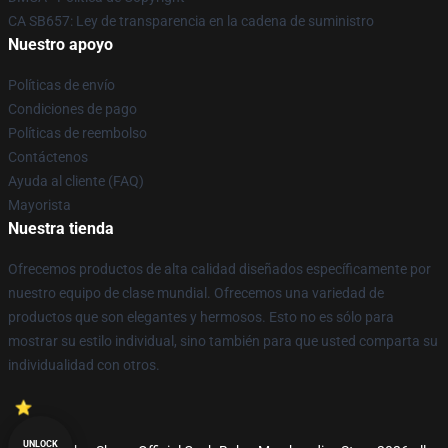
CA SB657: Ley de transparencia en la cadena de suministro
Nuestro apoyo
Políticas de envío
Condiciones de pago
Políticas de reembolso
Contáctenos
Ayuda al cliente (FAQ)
Mayorista
Nuestra tienda
Ofrecemos productos de alta calidad diseñados específicamente por
nuestro equipo de clase mundial. Ofrecemos una variedad de
productos que son elegantes y hermosos. Esto no es sólo para
mostrar su estilo individual, sino también para que usted comparta su
individualidad con otros.
UNLOCK