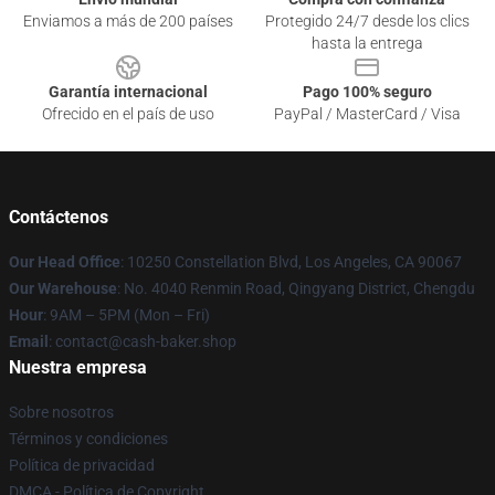
Enviamos a más de 200 países
Protegido 24/7 desde los clics
hasta la entrega
Garantía internacional
Pago 100% seguro
Ofrecido en el país de uso
PayPal / MasterCard / Visa
Contáctenos
Our Head Office
: 10250 Constellation Blvd, Los Angeles, CA 90067
Our Warehouse
: No. 4040 Renmin Road, Qingyang District, Chengdu
Hour
: 9AM – 5PM (Mon – Fri)
Email
: contact@cash-baker.shop
Nuestra empresa
Sobre nosotros
Términos y condiciones
Política de privacidad
DMCA - Política de Copyright