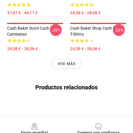
37,67 € - 44,11 €
24,38 € - 28,06 €
Cash Baker Store Cash Baker
Cash Baker Shop Cash Baker
-20%
-20%
Camisetas
T-Shirts
24,38 € - 28,06 €
24,38 € - 28,06 €
VER MÁS
Productos relacionados
Footer
Envío mundial
Compra con confianza