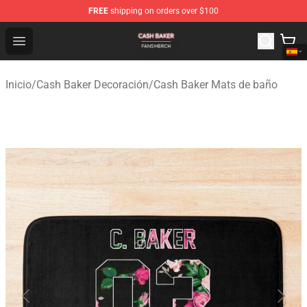
FREE
shipping on orders over $100
Cash Baker Shop - Official Cash Baker Merchandise Stor
Open menu
Inicio
/
Cash Baker Decoración
/
Cash Baker Mats de baño