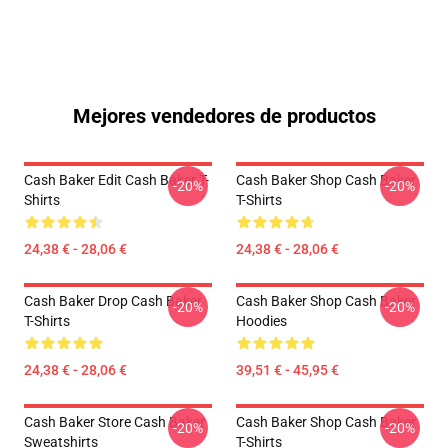
Mejores vendedores de productos
Cash Baker Edit Cash Baker T-
Cash Baker Shop Cash Baker
-20%
-20%
Shirts
T-Shirts
24,38 € - 28,06 €
24,38 € - 28,06 €
Cash Baker Drop Cash Baker
Cash Baker Shop Cash Baker
-20%
-20%
T-Shirts
Hoodies
24,38 € - 28,06 €
39,51 € - 45,95 €
Cash Baker Store Cash Baker
Cash Baker Shop Cash Baker
-20%
-20%
Sweatshirts
T-Shirts