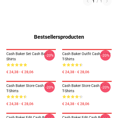
1
/
1
Bestsellersproducten
Cash Baker Set Cash Baker T-
Cash Baker Outfit Cash Baker
-20%
-20%
Shirts
T-Shirts
€ 24,38 - € 28,06
€ 24,38 - € 28,06
Cash Baker Store Cash Baker
Cash Baker Store Cash Baker
-20%
-20%
T-Shirts
T-Shirts
€ 24,38 - € 28,06
€ 24,38 - € 28,06
Cash Baker Edit Cash Baker
Cash Baker Edit Cash Baker