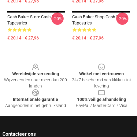
€ 20,14 - € 27,96
€ 20,14 - € 27,96
Cash Baker Store Cash Baker
Cash Baker Shop Cash Baker
-20%
-20%
Tapestries
Tapestries
€ 20,14 - € 27,96
€ 20,14 - € 27,96
Footer
Wereldwijde verzending
Winkel met vertrouwen
Wij verzenden naar meer dan 200
24/7 beschermd van klikken tot
landen
levering
Internationale garantie
100% veilige afhandeling
Aangeboden in het gebruiksland
PayPal / MasterCard / Visa
Contacteer ons