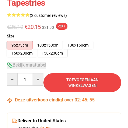
Tapestries
(2 customer reviews)
€25.19
€20.15
-20%
$21.90
Size
95x73cm
100x150cm
130x150cm
150x200cm
150x230cm
Bekijk maattabel
Quantity
TOEVOEGEN AAN
WINKELWAGEN
Deze uitverkoop eindigt over
02
:
45
:
55
Deliver to United States