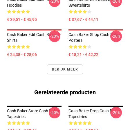
-20%
-20%
Hoodies
Sweatshirts
€ 39,51 - € 45,95
€ 37,67 - € 44,11
Cash Baker Edit Cash Baker T-
Cash Baker Shop Cash Baker
-20%
-20%
Shirts
Posters
€ 24,38 - € 28,06
€ 18,21 - € 42,22
BEKIJK MEER
Gerelateerde producten
Cash Baker Store Cash Baker
Cash Baker Drop Cash Baker
-20%
-20%
Tapestries
Tapestries