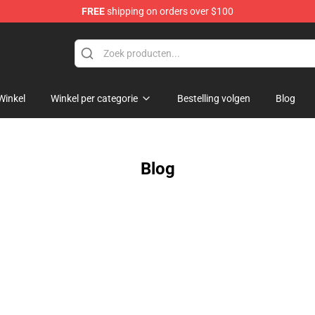
FREE
shipping on orders over $100
ore
Winkel
Winkel per categorie
Bestelling volgen
Blog
Blog