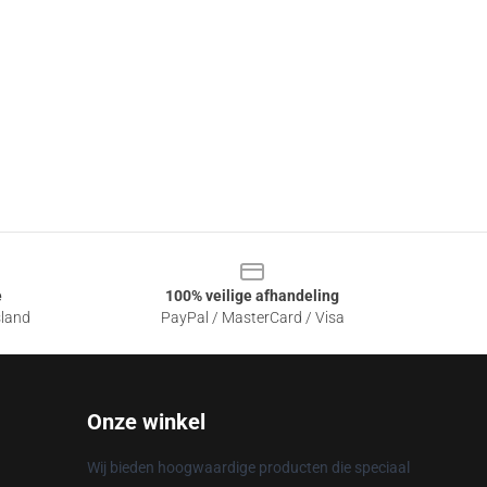
e
100% veilige afhandeling
sland
PayPal / MasterCard / Visa
Onze winkel
Wij bieden hoogwaardige producten die speciaal