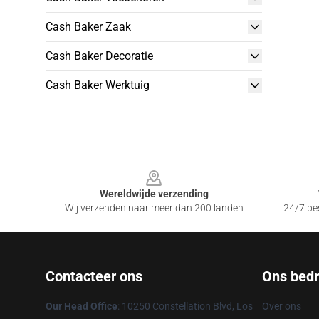
Cash Baker Zaak
Cash Baker Decoratie
Cash Baker Werktuig
Footer
Wereldwijde verzending
Wij verzenden naar meer dan 200 landen
24/7 bes
Contacteer ons
Ons bedri
Our Head Office
: 10250 Constellation Blvd, Los
Over ons