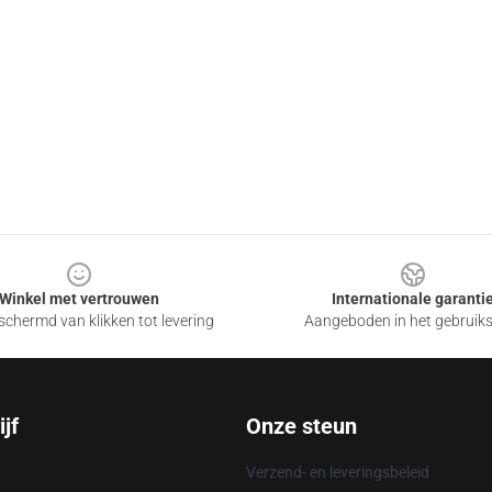
Winkel met vertrouwen
Internationale garanti
chermd van klikken tot levering
Aangeboden in het gebruik
jf
Onze steun
Verzend- en leveringsbeleid