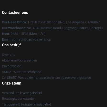
Contacteer ons
Our Head Office
: 10250 Constellation Blvd, Los Angeles, CA 90067
Our Warehouse
: No. 4040 Renmin Road, Qingyang District, Chengdu
Hour
: 9AM – 5PM (Mon – Fri)
Email
: contact@cash-baker.shop
Ons bedrijf
Over ons
Algemene voorwaarden
Privacybeleid
DMCA - Auteursrechtbeleid
CA SB657: Wet op de transparantie van de toeleveringsketen
Onze steun
Verzend- en leveringsbeleid
Betalingsvoorwaarden
Teruggave & terugbetalingsbeleid