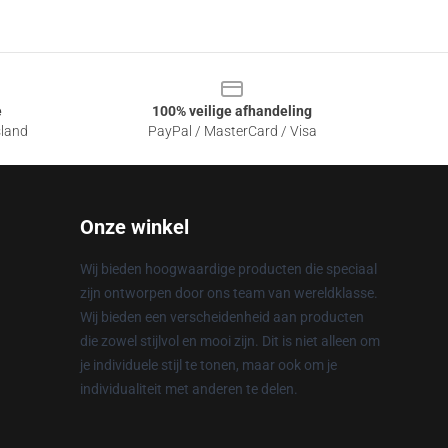
e
100% veilige afhandeling
sland
PayPal / MasterCard / Visa
Onze winkel
Wij bieden hoogwaardige producten die speciaal
zijn ontworpen door ons team van wereldklasse.
Wij bieden een verscheidenheid aan producten
die zowel stijlvol en mooi zijn. Dit is niet alleen om
je individuele stijl te tonen, maar ook om je
individualiteit met anderen te delen.