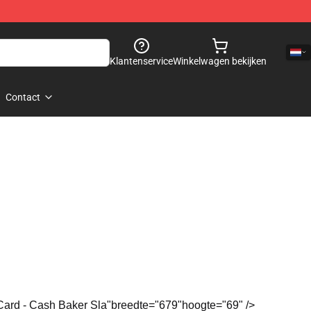
Klantenservice
Winkelwagen bekijken
Contact
t Card - Cash Baker Sla"breedte="679"hoogte="69" />