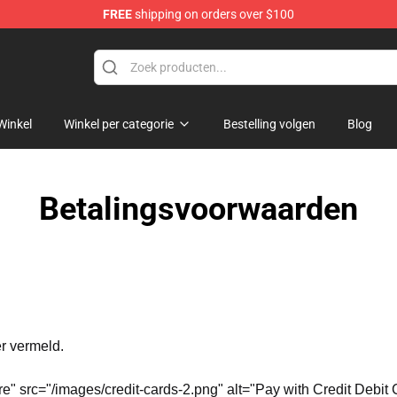
FREE
shipping on orders over $100
ore
Winkel
Winkel per categorie
Bestelling volgen
Blog
Betalingsvoorwaarden
er vermeld.
e" src="/images/credit-cards-2.png" alt="Pay with Credit Debi