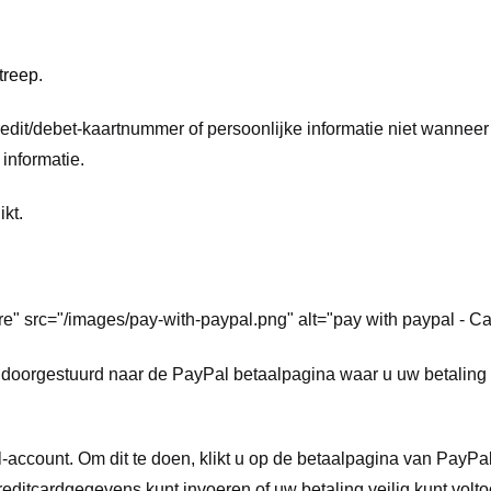
treep
.
edit/debet-kaartnummer of persoonlijke informatie niet wanneer
informatie.
kt.
e" src="/images/pay-with-paypal.png" alt="pay with paypal - 
 u doorgestuurd naar de PayPal betaalpagina waar u uw betaling
account. Om dit te doen, klikt u op de betaalpagina van PayPa
ditcardgegevens kunt invoeren of uw betaling veilig kunt volto