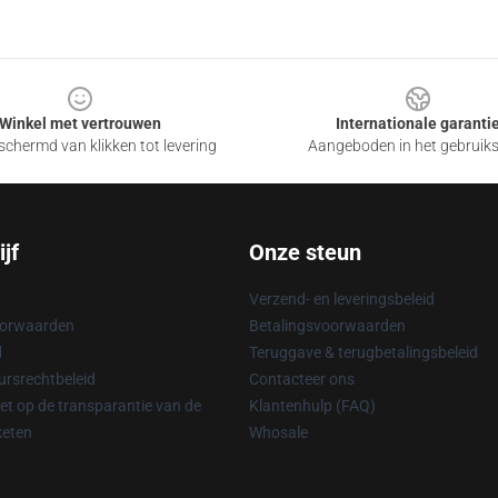
Winkel met vertrouwen
Internationale garanti
chermd van klikken tot levering
Aangeboden in het gebruik
jf
Onze steun
Verzend- en leveringsbeleid
oorwaarden
Betalingsvoorwaarden
d
Teruggave & terugbetalingsbeleid
rsrechtbeleid
Contacteer ons
t op de transparantie van de
Klantenhulp (FAQ)
keten
Whosale