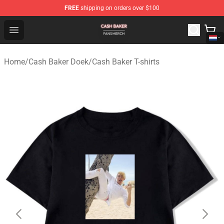
FREE
shipping on orders over $100
Cash Baker Shop - Official Cash Baker Merchandise Stor
Open menu
Home
/
Cash Baker Doek
/
Cash Baker T-shirts