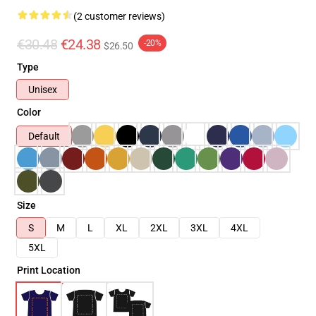
(2 customer reviews)
€30.48
€24.38
-20%
$26.50
Type
Unisex
Color
Default
Size
S
M
L
XL
2XL
3XL
4XL
5XL
Print Location