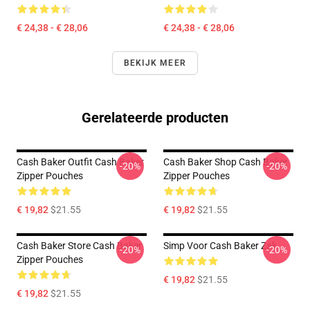
€ 24,38 - € 28,06
€ 24,38 - € 28,06
BEKIJK MEER
Gerelateerde producten
Cash Baker Outfit Cash Baker
Cash Baker Shop Cash Baker
-20%
-20%
Zipper Pouches
Zipper Pouches
€ 19,82
$21.55
€ 19,82
$21.55
Cash Baker Store Cash Baker
Simp Voor Cash Baker Zak
-20%
-20%
Zipper Pouches
€ 19,82
$21.55
€ 19,82
$21.55