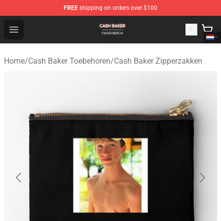
FREE
shipping on orders over $100
Cash Baker Shop - Official Cash Baker Merchandise Stor
Open menu
Home
/
Cash Baker Toebehoren
/
Cash Baker Zipperzakken