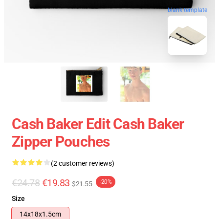
blank template
Cash Baker Edit Cash Baker
Zipper Pouches
(2 customer reviews)
€24.78
€19.83
-20%
$21.55
Size
14x18x1.5cm