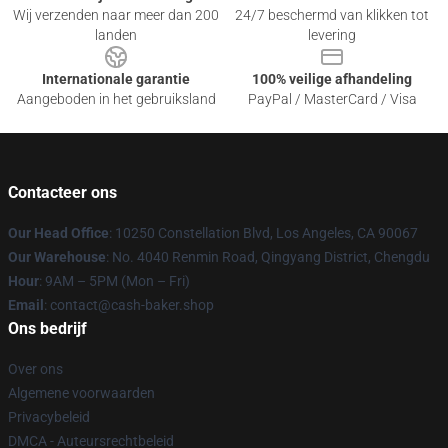
Wij verzenden naar meer dan 200
24/7 beschermd van klikken tot
landen
levering
Internationale garantie
100% veilige afhandeling
Aangeboden in het gebruiksland
PayPal / MasterCard / Visa
Contacteer ons
Our Head Office
: 10250 Constellation Blvd, Los Angeles, CA 90067
Our Warehouse
: No. 4040 Renmin Road, Qingyang District, Chengdu
Hour
: 9AM – 5PM (Mon – Fri)
Email
: contact@cash-baker.shop
Ons bedrijf
Over ons
Algemene voorwaarden
Privacybeleid
DMCA - Auteursrechtbeleid