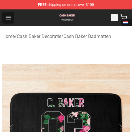
FREE
shipping on orders over $100
Cash Baker Shop - Official Cash Baker Merchandise Stor
Open menu
Home
/
Cash Baker Decoratie
/
Cash Baker Badmatten