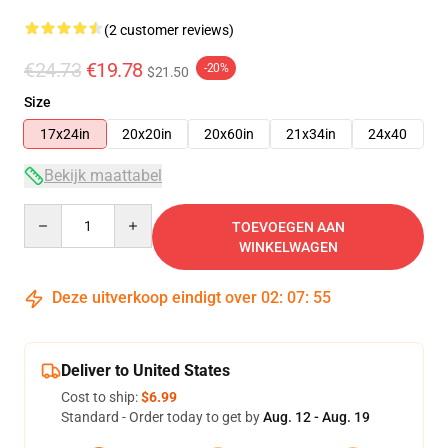
(2 customer reviews)
€24.73
€19.78
-20%
$21.50
Size
17x24in
20x20in
20x60in
21x34in
24x40
Bekijk maattabel
Quantity
TOEVOEGEN AAN
WINKELWAGEN
Deze uitverkoop eindigt over
02
:
07
:
54
Deliver to United States
Cost to ship:
$6.99
Standard - Order today to get by
Aug. 12 - Aug. 19