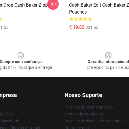
-20%
r Drop Cash Baker Zipper
Cash Baker Edit Cash Baker Z
Pouches
€ 19,82
1.55
$21.55
Compre com confiança
Garantia internacional
gido 24/7, do clique à entrega
Oferecido no país de us
mpresa
Nosso Suporte
Políticas de envio e entrega
ndições
Termos de pagamento
privacidade
Políticas de devolução e reembolso
ca de Direitos Autorais
Contacte-nos