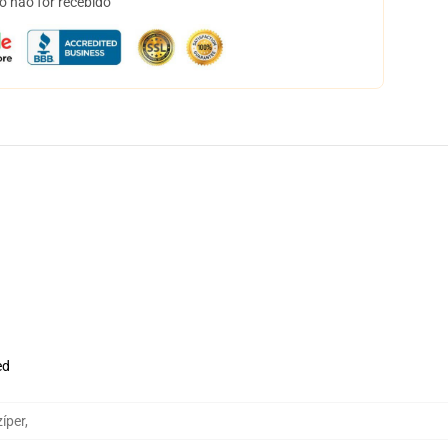
o não for recebido
ed
íper
,