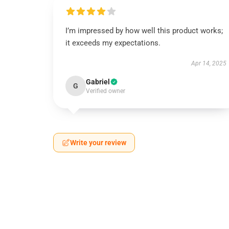
I’m impressed by how well this product works;
it exceeds my expectations.
Apr 14, 2025
Gabriel
G
Verified owner
Write your review