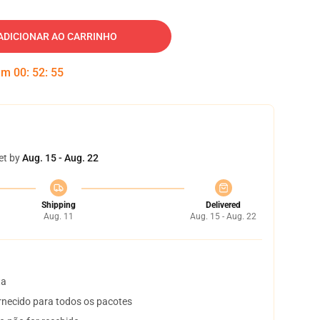
ADICIONAR AO CARRINHO
 em
00
:
52
:
54
et by
Aug. 15 - Aug. 22
Shipping
Delivered
Aug. 11
Aug. 15 - Aug. 22
ta
necido para todos os pacotes