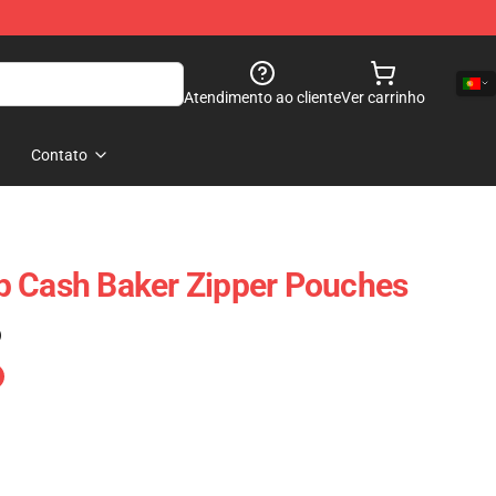
Atendimento ao cliente
Ver carrinho
Contato
p Cash Baker Zipper Pouches
)