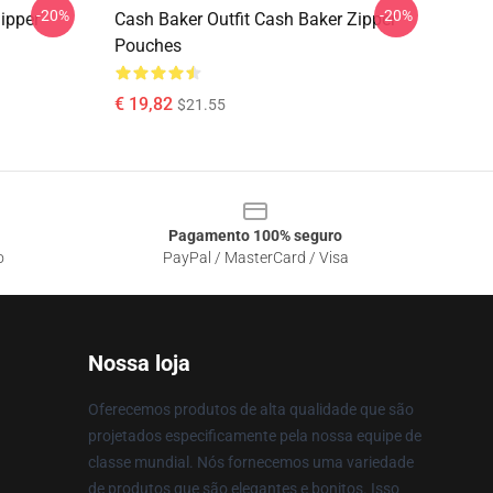
-20%
-20%
ipper
Cash Baker Outfit Cash Baker Zipper
Pouches
€ 19,82
$21.55
Pagamento 100% seguro
o
PayPal / MasterCard / Visa
Nossa loja
Oferecemos produtos de alta qualidade que são
projetados especificamente pela nossa equipe de
classe mundial. Nós fornecemos uma variedade
de produtos que são elegantes e bonitos. Isso