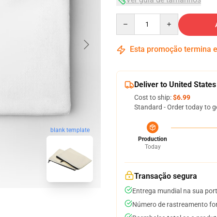
Quantity
Esta promoção termina
Deliver to United States
Cost to ship:
$6.99
Standard - Order today to g
blank template
Production
Today
Transação segura
Entrega mundial na sua por
Número de rastreamento for