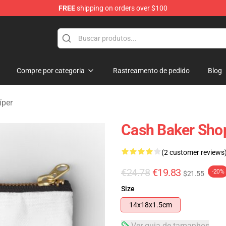
FREE
shipping on orders over $100
ore
Compre por categoria
Rastreamento de pedido
Blog
íper
Cash Baker Sho
(2 customer reviews
€24.78
€19.83
-20%
$21.55
Size
14x18x1.5cm
Ver guia de tamanhos