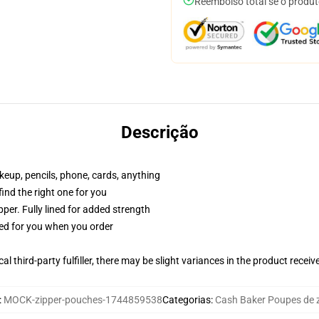
Reembolso total se o produt
Descrição
akeup, pencils, phone, cards, anything
 find the right one for you
per. Fully lined for added strength
ted for you when you order
al third-party fulfiller, there may be slight variances in the product receiv
:
MOCK-zipper-pouches-1744859538
Categorias
:
Cash Baker Poupes de z