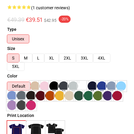
(1 customer reviews)
€49.39
€39.51
-20%
$42.95
Type
Unisex
Size
S
M
L
XL
2XL
3XL
4XL
5XL
Color
Default
Print Location