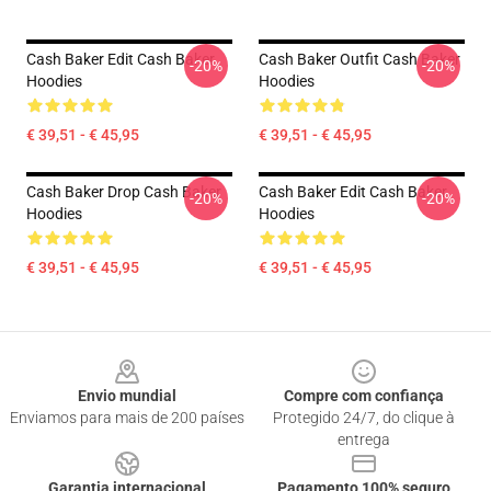
Cash Baker Edit Cash Baker
Cash Baker Outfit Cash Baker
-20%
-20%
Hoodies
Hoodies
€ 39,51 - € 45,95
€ 39,51 - € 45,95
Cash Baker Drop Cash Baker
Cash Baker Edit Cash Baker
-20%
-20%
Hoodies
Hoodies
€ 39,51 - € 45,95
€ 39,51 - € 45,95
Footer
Envio mundial
Compre com confiança
Enviamos para mais de 200 países
Protegido 24/7, do clique à
entrega
Garantia internacional
Pagamento 100% seguro