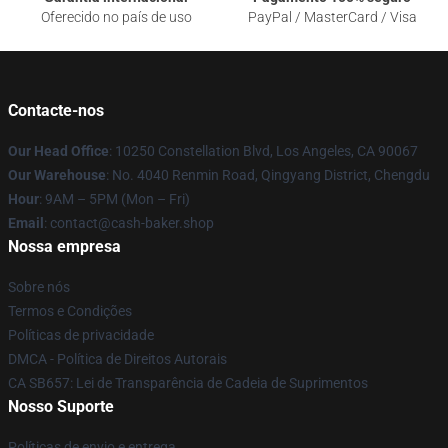
Oferecido no país de uso
PayPal / MasterCard / Visa
Contacte-nos
Our Head Office
: 10250 Constellation Blvd, Los Angeles, CA 90067
Our Warehouse
: No. 4040 Renmin Road, Qingyang District, Chengdu
Hour
: 9AM – 5PM (Mon – Fri)
Email
: contact@cash-baker.shop
Nossa empresa
Sobre nós
Termos e Condições
Políticas de privacidade
DMCA - Política de Direitos Autorais
CA SB657: Lei de Transparência de Cadeia de Suprimentos
Nosso Suporte
Políticas de envio e entrega