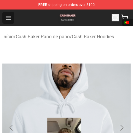
FREE
shipping on orders over $100
Cash Baker Shop - Official Cash Baker Merchandise Stor
Open menu
Início
/
Cash Baker Pano de pano
/
Cash Baker Hoodies