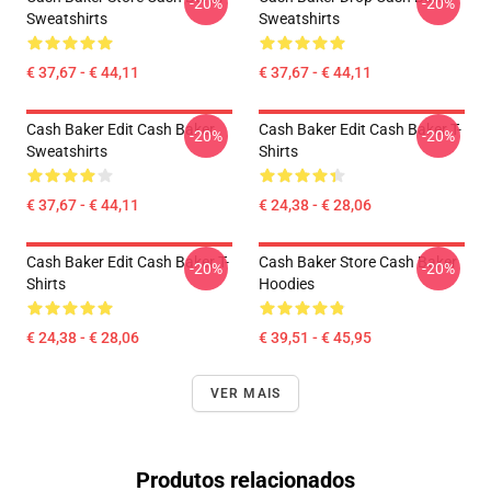
-20%
-20%
Sweatshirts
Sweatshirts
€ 37,67 - € 44,11
€ 37,67 - € 44,11
Cash Baker Edit Cash Baker
Cash Baker Edit Cash Baker T-
-20%
-20%
Sweatshirts
Shirts
€ 37,67 - € 44,11
€ 24,38 - € 28,06
Cash Baker Edit Cash Baker T-
Cash Baker Store Cash Baker
-20%
-20%
Shirts
Hoodies
€ 24,38 - € 28,06
€ 39,51 - € 45,95
VER MAIS
Produtos relacionados