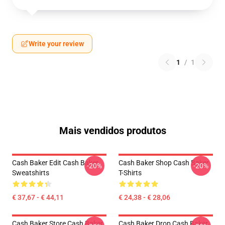
Write your review
1
/
1
Mais vendidos produtos
Cash Baker Edit Cash Baker
Cash Baker Shop Cash Baker
-20%
-20%
Sweatshirts
T-Shirts
€ 37,67 - € 44,11
€ 24,38 - € 28,06
Cash Baker Store Cash Baker
Cash Baker Drop Cash Baker