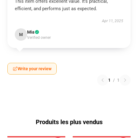
This item offers excellent value. It's practical,
efficient, and performs just as expected.
Apr 11, 2025
Mia
M
Verified owner
Write your review
1
/
1
Produits les plus vendus