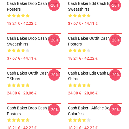
Cash Baker Drop Cash Baker
Cash Baker Edit Cash Baker
-20%
-20%
Posters
Sweatshirts
18,21 € - 42,22 €
37,67 € - 44,11 €
Cash Baker Drop Cash Baker
Cash Baker Outfit Cash Baker
-20%
-20%
Sweatshirts
Posters
37,67 € - 44,11 €
18,21 € - 42,22 €
Cash Baker Outfit Cash Baker
Cash Baker Edit Cash Baker T-
-20%
-20%
T-Shirts
Shirts
24,38 € - 28,06 €
24,38 € - 28,06 €
Cash Baker Drop Cash Baker
Cash Baker - Affiche De Fleurs
-20%
-20%
Posters
Colorées
18,21 € - 42,22 €
18,21 € - 42,22 €