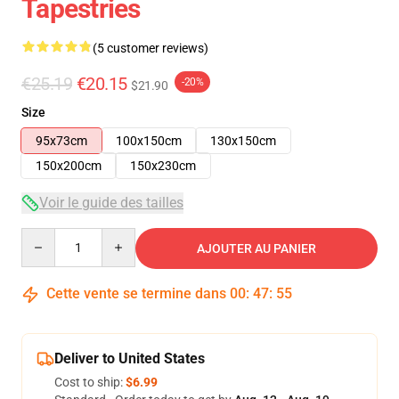
Tapestries
(5 customer reviews)
€25.19
€20.15
-20%
$21.90
Size
95x73cm
100x150cm
130x150cm
150x200cm
150x230cm
Voir le guide des tailles
Quantity
AJOUTER AU PANIER
Cette vente se termine dans
00
:
47
:
54
Deliver to United States
Cost to ship:
$6.99