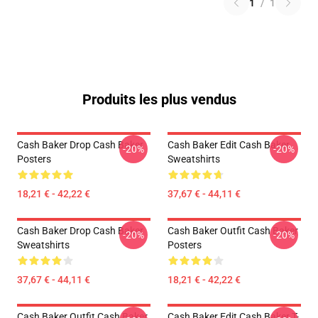
1
/
1
Produits les plus vendus
Cash Baker Drop Cash Baker
Cash Baker Edit Cash Baker
-20%
-20%
Posters
Sweatshirts
18,21 € - 42,22 €
37,67 € - 44,11 €
Cash Baker Drop Cash Baker
Cash Baker Outfit Cash Baker
-20%
-20%
Sweatshirts
Posters
37,67 € - 44,11 €
18,21 € - 42,22 €
Cash Baker Outfit Cash Baker
Cash Baker Edit Cash Baker T-