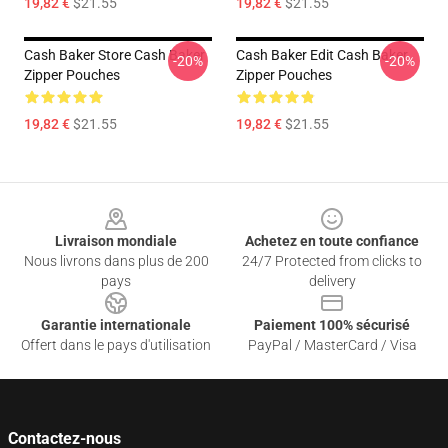
19,82 €
$21.55
19,82 €
$21.55
Cash Baker Store Cash Baker
Cash Baker Edit Cash Baker
-20%
-20%
Zipper Pouches
Zipper Pouches
19,82 €
$21.55
19,82 €
$21.55
Footer
Livraison mondiale
Achetez en toute confiance
Nous livrons dans plus de 200
24/7 Protected from clicks to
pays
delivery
Garantie internationale
Paiement 100% sécurisé
Offert dans le pays d'utilisation
PayPal / MasterCard / Visa
Contactez-nous