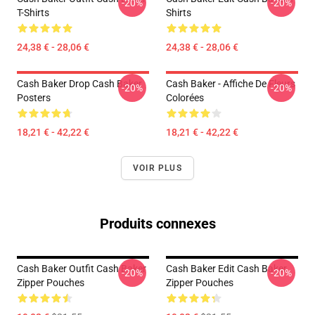
-20%
-20%
T-Shirts
Shirts
24,38 € - 28,06 €
24,38 € - 28,06 €
Cash Baker Drop Cash Baker
Cash Baker - Affiche De Fleurs
-20%
-20%
Posters
Colorées
18,21 € - 42,22 €
18,21 € - 42,22 €
VOIR PLUS
Produits connexes
Cash Baker Outfit Cash Baker
Cash Baker Edit Cash Baker
-20%
-20%
Zipper Pouches
Zipper Pouches