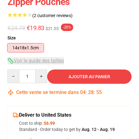
Zipper Pouches
(2 customer reviews)
€24.78
€19.83
-20%
$21.55
Size
14x18x1.5cm
Voir le guide des tailles
Quantity
AJOUTER AU PANIER
Cette vente se termine dans
04
:
28
:
55
Deliver to United States
Cost to ship:
$6.99
Standard - Order today to get by
Aug. 12 - Aug. 19