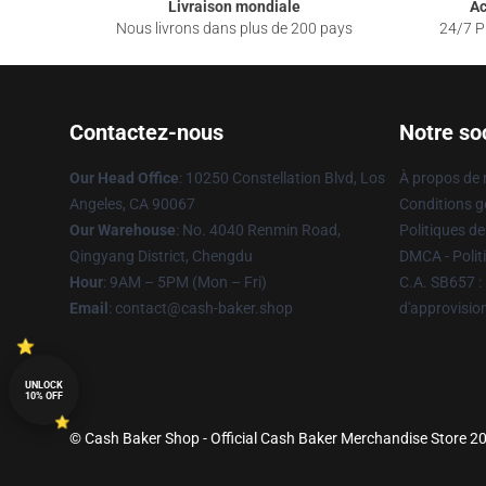
Livraison mondiale
Ac
Nous livrons dans plus de 200 pays
24/7 Pr
Contactez-nous
Notre so
Our Head Office
: 10250 Constellation Blvd, Los
À propos de
Angeles, CA 90067
Conditions g
Our Warehouse
: No. 4040 Renmin Road,
Politiques de
Qingyang District, Chengdu
DMCA - Politi
Hour
: 9AM – 5PM (Mon – Fri)
C.A. SB657 : 
Email
: contact@cash-baker.shop
d'approvisi
UNLOCK
10% OFF
© Cash Baker Shop - Official Cash Baker Merchandise Store 202