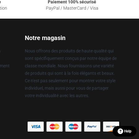
e
Paiement 100% sécurisé
tion
PayPal / MasterCard / Visa
Notre magasin
n
Nous offrons des produits de haute qualité qui
sont spécifiquement conçus par notre équipe de
ement
classe mondiale. Nous fournissons une variété
de produits qui sont à la fois élégants et beaux.
Ce n'est pas seulement pour montrer votre style
individuel, mais aussi pour vous de partager
votre individualité avec les autres.
Help