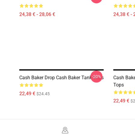
24,38 € - 28,06 €
24,38 € - 
-20%
Cash Baker Drop Cash Baker Tank Tops
Cash Bake
Tops
22,49 €
$24.45
22,49 €
$2
Footer