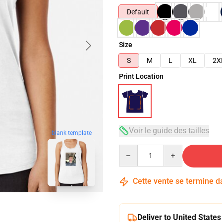
Default
Size
S
M
L
XL
2X
Print Location
Voir le guide des tailles
blank template
Quantity
Cette vente se termine 
Deliver to United States