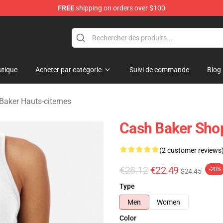
FREE
shipping on orders over $100
ore
tique
Acheter par catégorie
Suivi de commande
Blog
Baker Hauts-citernes
Cash Baker Sho
(2 customer reviews
€28.12
€22.49
-20%
$24.45
Type
Men
Women
Color