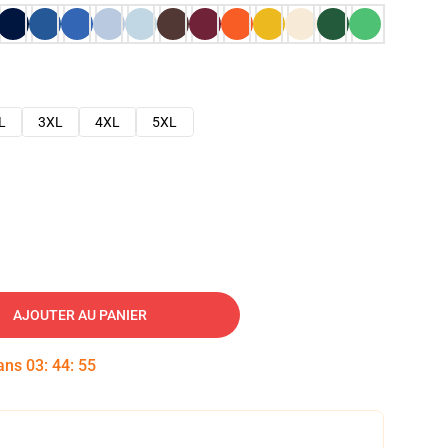
L
3XL
4XL
5XL
AJOUTER AU PANIER
dans
03
:
44
:
54