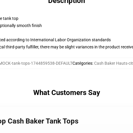
Description
ne tank top
tionally smooth finish
uated according to International Labor Organization standards
al third-party fulfiller, there may be slight variances in the product receiv
MOCK-tank-tops-1744859538-DEFAULT
Catégories
:
Cash Baker Hauts-ci
What Customers Say
op Cash Baker Tank Tops