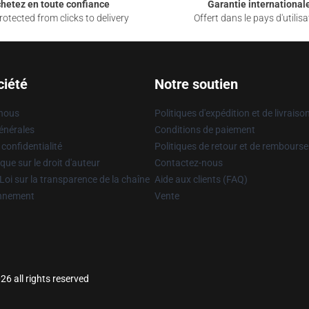
hetez en toute confiance
Garantie international
otected from clicks to delivery
Offert dans le pays d'utilisa
ciété
Notre soutien
 nous
Politiques d'expédition et de livraiso
énérales
Conditions de paiement
 confidentialité
Politiques de retour et de rembours
que sur le droit d'auteur
Contactez-nous
Loi sur la transparence de la chaîne
Aide aux clients (FAQ)
onnement
Vente
6 all rights reserved