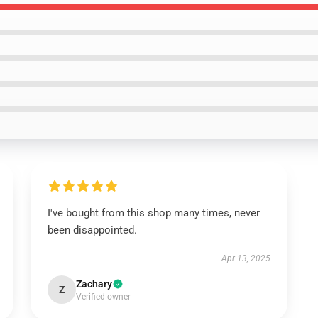
I've bought from this shop many times, never
been disappointed.
Apr 13, 2025
Zachary
Z
Verified owner