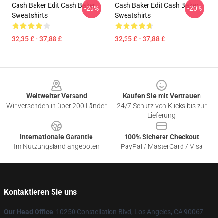
Cash Baker Edit Cash Baker
Cash Baker Edit Cash Baker
-20%
-20%
Sweatshirts
Sweatshirts
32,35 £ - 37,88 £
32,35 £ - 37,88 £
Footer
Weltweiter Versand
Kaufen Sie mit Vertrauen
Wir versenden in über 200 Länder
24/7 Schutz von Klicks bis zur
Lieferung
Internationale Garantie
100% Sicherer Checkout
Im Nutzungsland angeboten
PayPal / MasterCard / Visa
Kontaktieren Sie uns
Our Head Office
: 10250 Constellation Blvd, Los Angeles, CA 90067