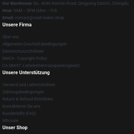
Our Warehouse
: No. 4040 Renmin Road, Qingyang District, Chengdu
Hour
: 9AM – 5PM (Mon – Fri)
Email
: contact@cash-baker.shop
Unsere Firma
Über uns
Allgemeine Geschäftsbedingungen
Datenschutzrichtlinien
DMCA - Copyright Policy
CA SB657: Lieferkettentransparenzgesetz
Unsere Unterstützung
Versand und Lieferrichtlinien
Zahlungsbedingungen
Return & Refund Richtlinien
Kontaktieren Sie uns
Kundenhilfe (FAQ)
Whosale
Unser Shop