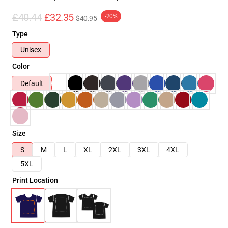
£40.44
£32.35
-20%
$40.95
Type
Unisex
Color
Default
Size
S
M
L
XL
2XL
3XL
4XL
5XL
Print Location