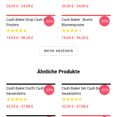
20,93 £ - 24,09 £
20,93 £ - 24,09 £
Cash Baker Drop Cash Baker
Cash Baker - Bunte
-20%
-20%
Posters
Blumenposter
15,64 £ - 36,26 £
15,64 £ - 36,26 £
MEHR ANZEIGEN
Ähnliche Produkte
Cash Baker Outfit Cash Baker
Cash Baker Set Cash Baker
-20%
-20%
Sweatshirts
Sweatshirts
32,35 £ - 37,88 £
32,35 £ - 37,88 £