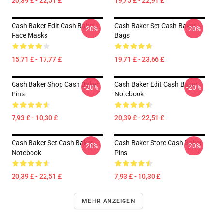
20,39 £ - 22,51 £
19,75 £ - 22,91 £
Cash Baker Edit Cash Baker
Cash Baker Set Cash Baker
-20%
-20%
Face Masks
Bags
15,71 £ - 17,77 £
19,71 £ - 23,66 £
Cash Baker Shop Cash Baker
Cash Baker Edit Cash Baker
-20%
-20%
Pins
Notebook
7,93 £ - 10,30 £
20,39 £ - 22,51 £
Cash Baker Set Cash Baker
Cash Baker Store Cash Baker
-20%
-20%
Notebook
Pins
20,39 £ - 22,51 £
7,93 £ - 10,30 £
MEHR ANZEIGEN