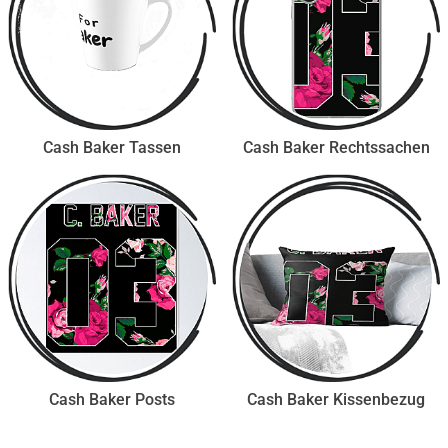
Cash Baker Tassen
Cash Baker Rechtssachen
Cash Baker Posts
Cash Baker Kissenbezug