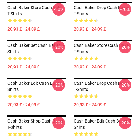
Cash Baker Store Cash Baker
Cash Baker Drop Cash Baker
-20%
-20%
T-Shirts
T-Shirts
20,93 £ - 24,09 £
20,93 £ - 24,09 £
Cash Baker Set Cash Baker T-
Cash Baker Store Cash Baker
-20%
-20%
Shirts
T-Shirts
20,93 £ - 24,09 £
20,93 £ - 24,09 £
Cash Baker Edit Cash Baker T-
Cash Baker Drop Cash Baker
-20%
-20%
Shirts
T-Shirts
20,93 £ - 24,09 £
20,93 £ - 24,09 £
Cash Baker Shop Cash Baker
Cash Baker Edit Cash Baker T-
-20%
-20%
T-Shirts
Shirts