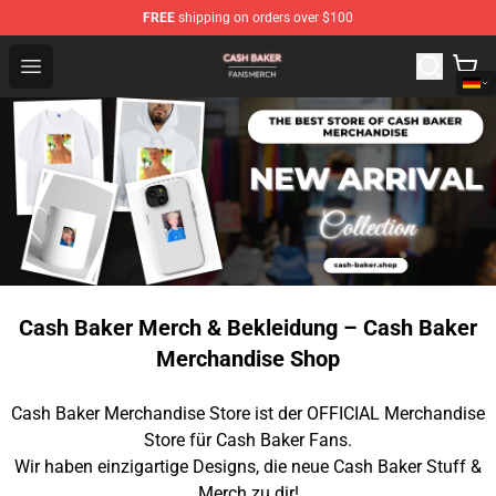
FREE
shipping on orders over $100
Cash Baker Shop - Official Cash Baker Merchandise Stor
Open menu
Cash Baker Merch & Bekleidung – Cash Baker
Merchandise Shop
Cash Baker Merchandise Store ist der OFFICIAL Merchandise
Store für Cash Baker Fans.
Wir haben einzigartige Designs, die neue Cash Baker Stuff &
Merch zu dir!