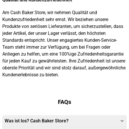
Am Cash Baker Store, wir nehmen Qualität und
Kundenzufriedenheit sehr ernst. Wir beziehen unsere
Produkte von seriösen Lieferanten, um sicherzustellen, dass
jeder Artikel, der unser Lager verlässt, den höchsten
Standards entspricht. Unser engagiertes Kunden-Service-
Team steht immer zur Verfügung, um bei Fragen oder
Anliegen zu helfen, um eine 100%ige Zufriedenheitsgarantie
für jeden Kauf zu gewährleisten. Ihre Zufriedenheit ist unsere
oberste Priorität und wir sind stolz darauf, außergewöhnliche
Kundenerlebnisse zu bieten.
FAQs
Was ist los? Cash Baker Store?