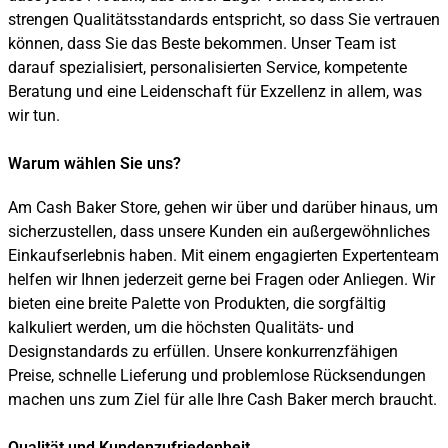
strengen Qualitätsstandards entspricht, so dass Sie vertrauen
können, dass Sie das Beste bekommen. Unser Team ist
darauf spezialisiert, personalisierten Service, kompetente
Beratung und eine Leidenschaft für Exzellenz in allem, was
wir tun.
Warum wählen Sie uns?
Am Cash Baker Store, gehen wir über und darüber hinaus, um
sicherzustellen, dass unsere Kunden ein außergewöhnliches
Einkaufserlebnis haben. Mit einem engagierten Expertenteam
helfen wir Ihnen jederzeit gerne bei Fragen oder Anliegen. Wir
bieten eine breite Palette von Produkten, die sorgfältig
kalkuliert werden, um die höchsten Qualitäts- und
Designstandards zu erfüllen. Unsere konkurrenzfähigen
Preise, schnelle Lieferung und problemlose Rücksendungen
machen uns zum Ziel für alle Ihre Cash Baker merch braucht.
Qualität und Kundenzufriedenheit