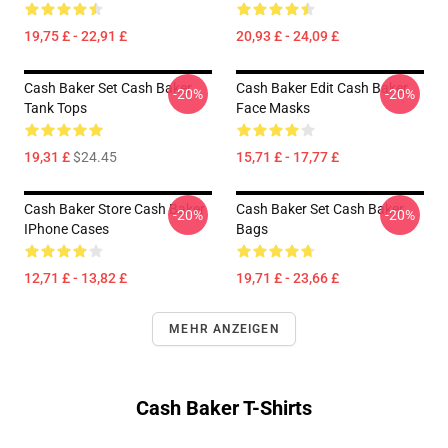
19,75 £ - 22,91 £
20,93 £ - 24,09 £
Cash Baker Set Cash Baker
Cash Baker Edit Cash Baker
-20%
-20%
Tank Tops
Face Masks
19,31 £
$24.45
15,71 £ - 17,77 £
Cash Baker Store Cash Baker
Cash Baker Set Cash Baker
-20%
-20%
IPhone Cases
Bags
12,71 £ - 13,82 £
19,71 £ - 23,66 £
MEHR ANZEIGEN
Cash Baker T-Shirts