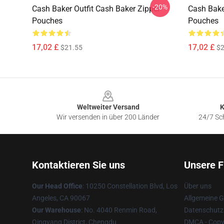
-20%
Cash Baker Outfit Cash Baker Zipper
Cash Bake
Pouches
Pouches
17,02 £
17,02 £
$21.55
$2
Footer
Weltweiter Versand
K
Wir versenden in über 200 Länder
24/7 Sch
Kontaktieren Sie uns
Unsere F
Our Head Office
: 10250 Constellation Blvd, Los
Über uns
Angeles, CA 90067
Allgemeine 
Our Warehouse
: No. 4040 Renmin Road,
Datenschutzr
Qingyang District, Chengdu
DMCA - Copyr