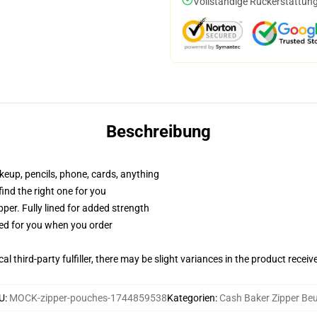
Vollständige Rückerstattung
Beschreibung
akeup, pencils, phone, cards, anything
 find the right one for you
per. Fully lined for added strength
ted for you when you order
al third-party fulfiller, there may be slight variances in the product receiv
U
:
MOCK-zipper-pouches-1744859538
Kategorien
:
Cash Baker Zipper Beu