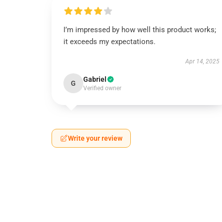
I’m impressed by how well this product works;
it exceeds my expectations.
Apr 14, 2025
Gabriel
G
Verified owner
Write your review