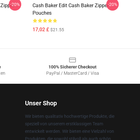
-20%
-20%
 Zipper
Cash Baker Edit Cash Baker Zipper
Pouches
17,02 £
$21.55
e
100% Sicherer Checkout
ten
PayPal / MasterCard / Visa
Unser Shop
Wir bieten qualitativ hochwertige Produkte, die
speziell von unserem erstklassigen Team
entwickelt werden. Wir bieten eine Vielzahl von
Produkten, die sowohl stilvoll als auch schön