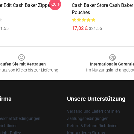
-20%
r Edit Cash Baker Zipper
Cash Baker Store Cash Baker
Pouches
17,02 £
1.55
$21.55
aufen Sie mit Vertrauen
Internationale Garanti
utz von Klicks bis zur Lieferung
Im Nutzungsland angebo
irma
Unsere Unterstützung
Versand und Lieferrichtlinien
Geschäftsbedingungen
Zahlungsbedingungen
ichtlinien
Return & Refund Richtlinien
ight Policy
Kontaktieren Sie uns