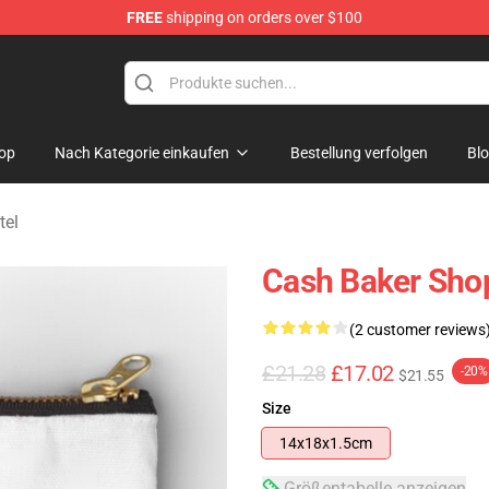
FREE
shipping on orders over $100
ore
op
Nach Kategorie einkaufen
Bestellung verfolgen
Bl
tel
Cash Baker Sho
(2 customer reviews
£21.28
£17.02
-20%
$21.55
Size
14x18x1.5cm
Größentabelle anzeigen