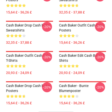
Posters
Sweatshirts
15,64 £ - 36,26 £
32,35 £ - 37,88 £
Cash Baker Drop Cash Baker
Cash Baker Outfit Cash Baker
-20%
-20%
Sweatshirts
Posters
32,35 £ - 37,88 £
15,64 £ - 36,26 £
Cash Baker Outfit Cash Baker
Cash Baker Edit Cash Baker T-
-20%
-20%
T-Shirts
Shirts
20,93 £ - 24,09 £
20,93 £ - 24,09 £
Cash Baker Drop Cash Baker
Cash Baker - Bunte
-20%
-20%
Posters
Blumenposter
15,64 £ - 36,26 £
15,64 £ - 36,26 £