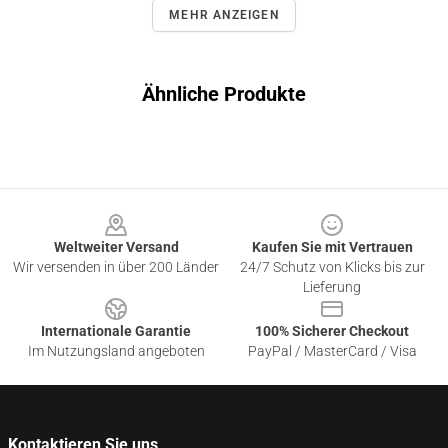
MEHR ANZEIGEN
Ähnliche Produkte
Footer
Weltweiter Versand
Kaufen Sie mit Vertrauen
Wir versenden in über 200 Länder
24/7 Schutz von Klicks bis zur
Lieferung
Internationale Garantie
100% Sicherer Checkout
Im Nutzungsland angeboten
PayPal / MasterCard / Visa
Kontaktieren Sie uns