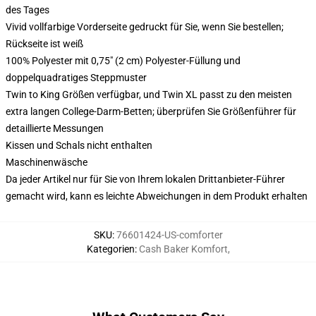
des Tages
Vivid vollfarbige Vorderseite gedruckt für Sie, wenn Sie bestellen;
Rückseite ist weiß
100% Polyester mit 0,75" (2 cm) Polyester-Füllung und
doppelquadratiges Steppmuster
Twin to King Größen verfügbar, und Twin XL passt zu den meisten
extra langen College-Darm-Betten; überprüfen Sie Größenführer für
detaillierte Messungen
Kissen und Schals nicht enthalten
Maschinenwäsche
Da jeder Artikel nur für Sie von Ihrem lokalen Drittanbieter-Führer
gemacht wird, kann es leichte Abweichungen in dem Produkt erhalten
SKU
:
76601424-US-comforter
Kategorien
:
Cash Baker Komfort
,