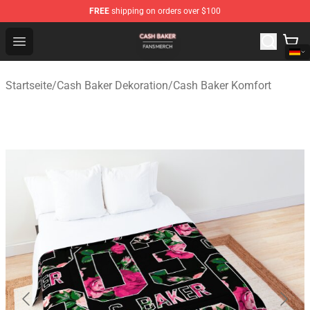
FREE
shipping on orders over $100
Cash Baker Shop - Official Cash Baker Merchandise Stor
Open menu
Startseite
/
Cash Baker Dekoration
/
Cash Baker Komfort