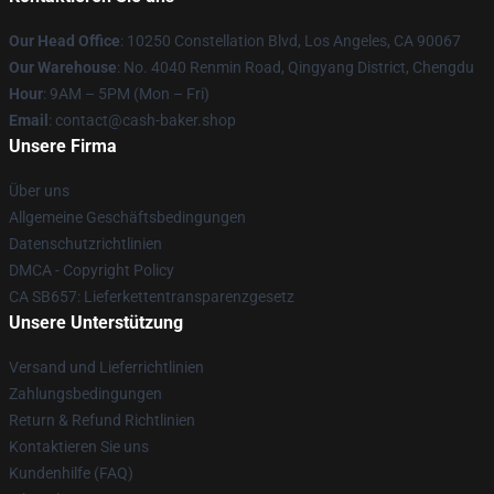
Our Head Office
: 10250 Constellation Blvd, Los Angeles, CA 90067
Our Warehouse
: No. 4040 Renmin Road, Qingyang District, Chengdu
Hour
: 9AM – 5PM (Mon – Fri)
Email
: contact@cash-baker.shop
Unsere Firma
Über uns
Allgemeine Geschäftsbedingungen
Datenschutzrichtlinien
DMCA - Copyright Policy
CA SB657: Lieferkettentransparenzgesetz
Unsere Unterstützung
Versand und Lieferrichtlinien
Zahlungsbedingungen
Return & Refund Richtlinien
Kontaktieren Sie uns
Kundenhilfe (FAQ)