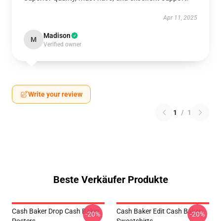
Apr 11, 2025
Madison
M
Verified owner
Write your review
1
/
1
Beste Verkäufer Produkte
Cash Baker Drop Cash Baker
Cash Baker Edit Cash Baker
-20%
-20%