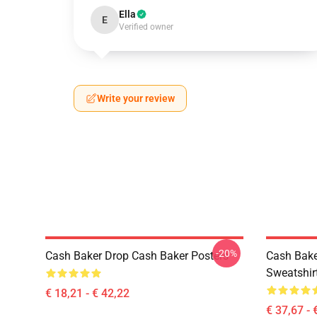
Ella
E
Verified owner
Write your review
-20%
Cash Baker Drop Cash Baker Posters
Cash Bake
Sweatshir
€ 18,21 - € 42,22
€ 37,67 - 