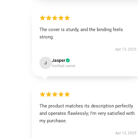
The cover is sturdy, and the binding feels
strong.
Apr 15, 2025
Jasper
J
Verified owner
The product matches its description perfectly
and operates flawlessly; I’m very satisfied with
my purchase.
Apr 12, 2025