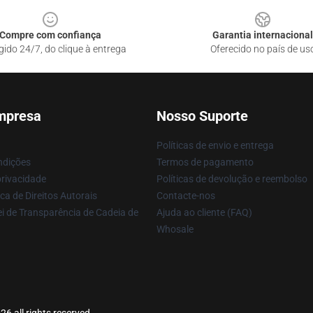
Compre com confiança
Garantia internacional
gido 24/7, do clique à entrega
Oferecido no país de us
mpresa
Nosso Suporte
Políticas de envio e entrega
ndições
Termos de pagamento
privacidade
Políticas de devolução e reembolso
ca de Direitos Autorais
Contacte-nos
i de Transparência de Cadeia de
Ajuda ao cliente (FAQ)
Whosale