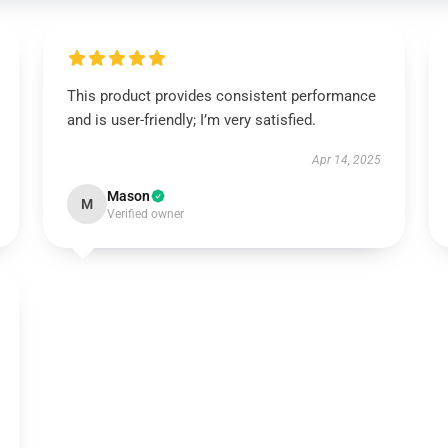
This product provides consistent performance
and is user-friendly; I’m very satisfied.
Apr 14, 2025
Mason
M
Verified owner