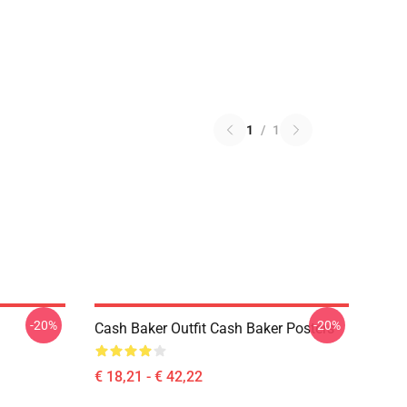
1
/
1
-20%
-20%
Cash Baker Outfit Cash Baker Posters
€ 18,21 - € 42,22