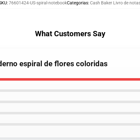
SKU
:
76601424-US-spiral-notebook
Categorias
:
Cash Baker Livro de nota
What Customers Say
erno espiral de flores coloridas