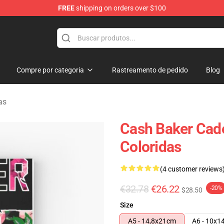
FREE
shipping on orders over $100
ore
Compre por categoria
Rastreamento de pedido
Blog
as
Cash Baker Cade
Coloridas
(4 customer reviews
€32.78
€26.22
-20%
$28.50
Size
A5 - 14,8x21cm
A6 - 10x1