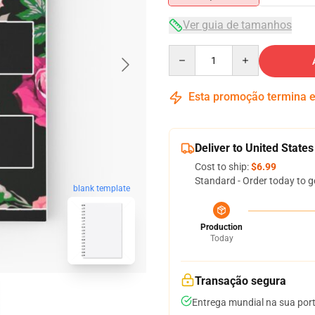
Ver guia de tamanhos
Quantity
Esta promoção termina
Deliver to United States
Cost to ship:
$6.99
Standard - Order today to g
blank template
Production
Today
Transação segura
Entrega mundial na sua por