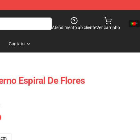
Atendimento ao cliente
Ver carrinho
Contato
rno Espiral De Flores
)
4cm