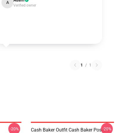
Adam
A
Verified owner
1
/
1
-20%
-20%
Cash Baker Outfit Cash Baker Posters