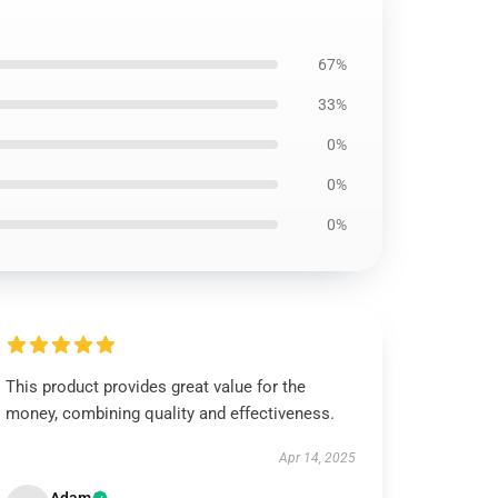
67%
33%
0%
0%
0%
This product provides great value for the
money, combining quality and effectiveness.
Apr 14, 2025