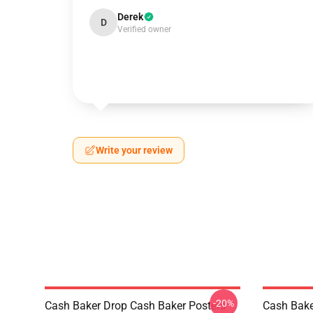
Derek
D
Verified owner
Write your review
-20%
Cash Baker Drop Cash Baker Posters
Cash Bake