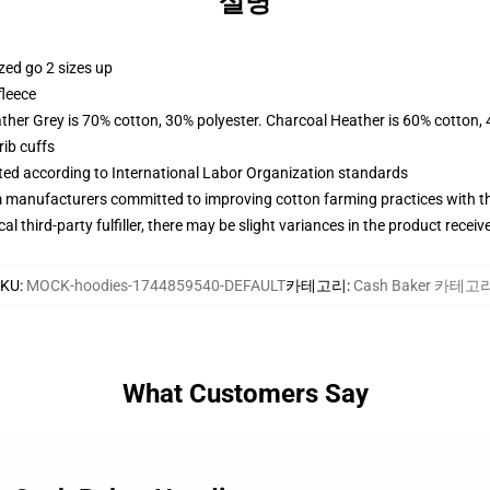
설명
zed go 2 sizes up
fleece
ather Grey is 70% cotton, 30% polyester. Charcoal Heather is 60% cotton,
ib cuffs
uated according to International Labor Organization standards
m manufacturers committed to improving cotton farming practices with the
al third-party fulfiller, there may be slight variances in the product receiv
SKU
:
MOCK-hoodies-1744859540-DEFAULT
카테고리
:
Cash Baker 카테고
What Customers Say