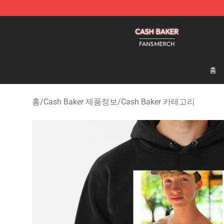
Cash Baker Shop - Official Cash Baker Merchandise St
홈
홈
/
Cash Baker 제품정보
/
Cash Baker 카테고리