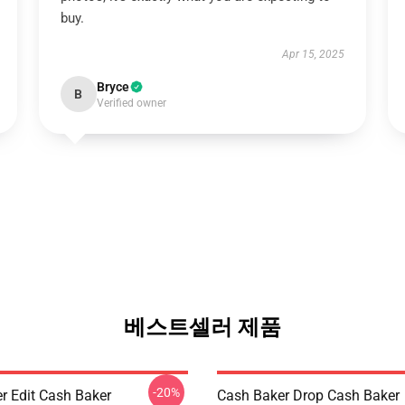
buy.
Apr 15, 2025
Bryce
B
Verified owner
베스트셀러 제품
-20%
r Edit Cash Baker
Cash Baker Drop Cash Baker