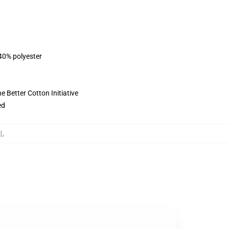
 40% polyester
 Better Cotton Initiative
ed
리
,