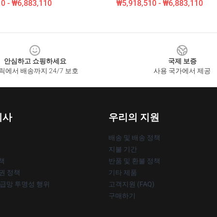
0 - ₩6,883,110
₩5,918,510 - ₩6,883,110
안심하고 쇼핑하세요
국제 보증
릭에서 배송까지 24/7 보호
사용 국가에서 제공
회사
우리의 지원
배송 및 배송 정책
지불 기간
책
반품 및 환불 정책
작권 정책
기타 제품
공급망 투명성 행위
고객지원 (FAQ)
구매하기