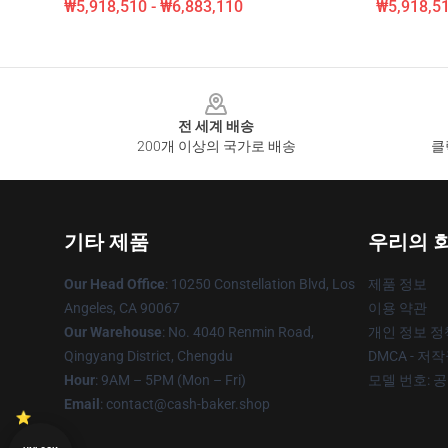
₩5,918,510 - ₩6,883,110
₩5,918,51
Footer
전 세계 배송
200개 이상의 국가로 배송
클
기타 제품
우리의 
Our Head Office
: 10250 Constellation Blvd, Los
제품 정보
Angeles, CA 90067
이용 약관
Our Warehouse
: No. 4040 Renmin Road,
개인 정보 정
Qingyang District, Chengdu
DMCA - 저
Hour
: 9AM – 5PM (Mon – Fri)
모델 번호: 
Email
: contact@cash-baker.shop