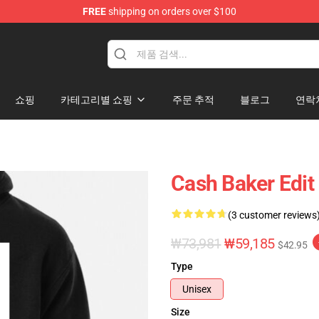
FREE
shipping on orders over $100
ore
쇼핑
카테고리별 쇼핑
주문 추적
블로그
연락
Cash Baker Edit
(3 customer reviews
₩73,981
₩59,185
$42.95
Type
Unisex
Size