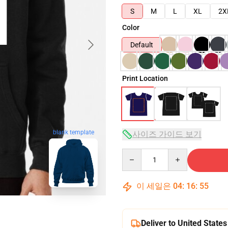
S
M
L
XL
2X
Color
Default
Print Location
blank template
사이즈 가이드 보기
Quantity
이 세일은
04
:
16
:
54
Deliver to United States