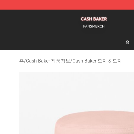
Cash Baker Shop - Official Cash Baker Merchandise St
홈
홈
/
Cash Baker 제품정보
/
Cash Baker 모자 & 모자