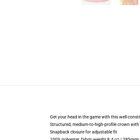
Get your head in the game with this well-const
Structured, medium-to-high-profile crown with c
Snapback closure for adjustable fit
100% polyester, fabric weight 8.4 oz / 285gsm