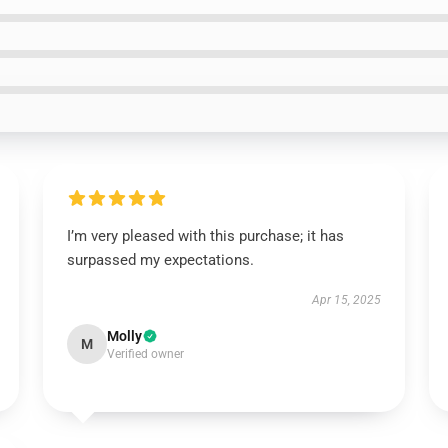
I’m very pleased with this purchase; it has
surpassed my expectations.
Apr 15, 2025
Molly
M
Verified owner