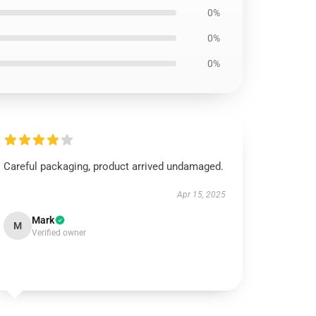
0%
0%
0%
Careful packaging, product arrived undamaged.
Apr 15, 2025
Mark
M
Verified owner