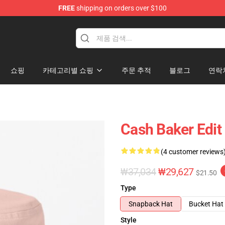
FREE
shipping on orders over $100
ore
쇼핑
카테고리별 쇼핑
주문 추적
블로그
연락
Cash Baker Edit
(4 customer reviews
₩37,034
₩29,627
$21.50
Type
Snapback Hat
Bucket Hat
Style