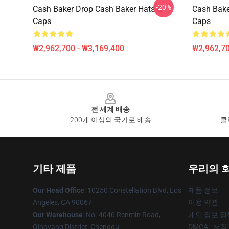
-20%
Cash Baker Drop Cash Baker Hats &
Cash Bake
Caps
Caps
₩2,962,700 - ₩3,169,400
₩2,962,70
Footer
전 세계 배송
200개 이상의 국가로 배송
클
기타 제품
우리의 
Our Head Office
: 10250 Constellation Blvd, Los
제품 정보
Angeles, CA 90067
이용 약관
Our Warehouse
: No. 4040 Renmin Road,
개인 정보 정
Qingyang District, Chengdu
DMCA - 저