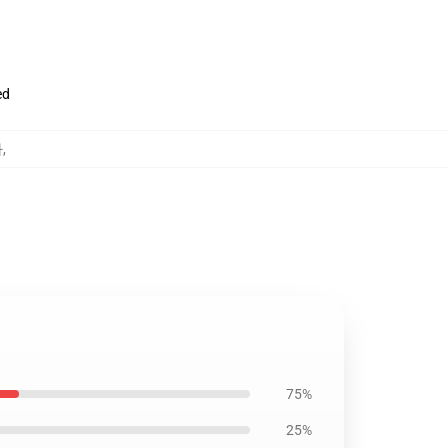
ed
자
,
75%
25%