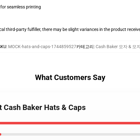
 for seamless printing
al third-party fulfiller, there may be slight variances in the product receiv
SKU
:
MOCK-hats-and-caps-1744859527
카테고리
:
Cash Baker 모자 & 모
What Customers Say
it Cash Baker Hats & Caps