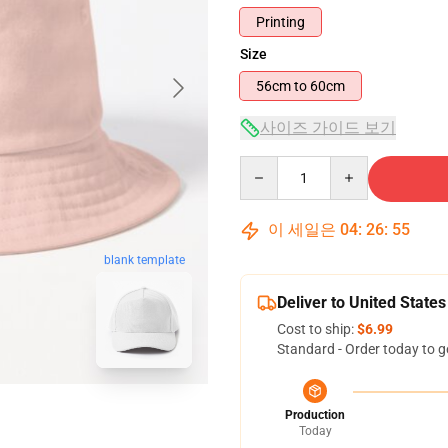
Printing
Size
56cm to 60cm
사이즈 가이드 보기
Quantity
이 세일은
04
:
26
:
54
blank template
Deliver to United States
Cost to ship:
$6.99
Standard - Order today to g
Production
Today