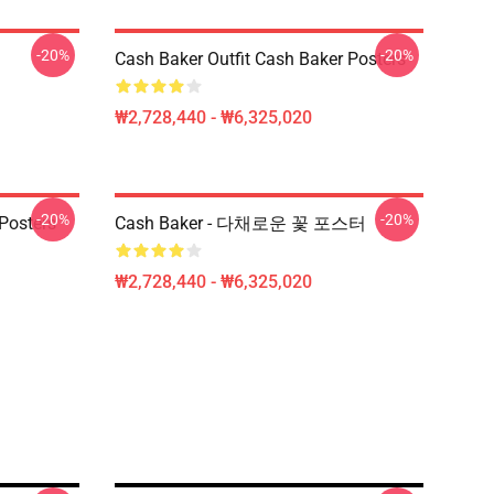
-20%
-20%
Cash Baker Outfit Cash Baker Posters
₩2,728,440 - ₩6,325,020
-20%
-20%
Posters
Cash Baker - 다채로운 꽃 포스터
₩2,728,440 - ₩6,325,020