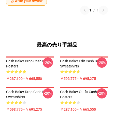
Write your review
1
/
1
最高の売り手製品
Cash Baker Drop Cash Baker
Cash Baker Edit Cash Baker
-20%
-20%
Posters
Sweatshirts
￥287,100 - ￥665,550
￥593,775 - ￥695,275
Cash Baker Drop Cash Baker
Cash Baker Outfit Cash Baker
-20%
-20%
Sweatshirts
Posters
￥593,775 - ￥695,275
￥287,100 - ￥665,550