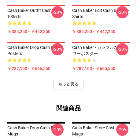
Cash Baker Outfit Cash Baker
Cash Baker Edit Cash Baker T-
-20%
-20%
T-Shirts
Shirts
￥384,250 - ￥442,250
￥384,250 - ￥442,250
Cash Baker Drop Cash Baker
Cash Baker - カラフルなフラ
-20%
-20%
Posters
ワーポスター
￥287,100 - ￥665,550
￥287,100 - ￥665,550
もっと見る
関連商品
Cash Baker Drop Cash Baker
Cash Baker Store Cash Baker
-20%
-20%
Mugs
Mugs