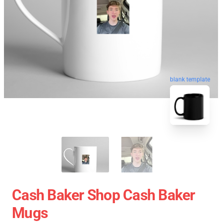
blank template
Cash Baker Shop Cash Baker
Mugs