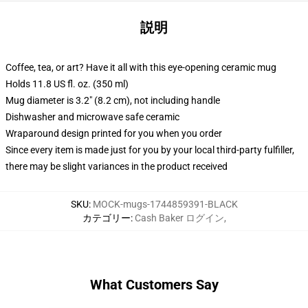
説明
Coffee, tea, or art? Have it all with this eye-opening ceramic mug
Holds 11.8 US fl. oz. (350 ml)
Mug diameter is 3.2" (8.2 cm), not including handle
Dishwasher and microwave safe ceramic
Wraparound design printed for you when you order
Since every item is made just for you by your local third-party fulfiller,
there may be slight variances in the product received
SKU
:
MOCK-mugs-1744859391-BLACK
カテゴリー
:
Cash Baker ログイン
,
What Customers Say