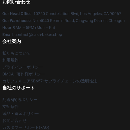
お問い合わせ
Our Head Office
: 10250 Constellation Blvd, Los Angeles, CA 90067
Our Warehouse
: No. 4040 Renmin Road, Qingyang District, Chengdu
Hour
: 9AM – 5PM (Mon – Fri)
Email
: contact@cash-baker.shop
会社案内
私たちについて
利用規約
プライバシーポリシー
DMCA - 著作権ポリシー
カリフォルニアSB657: サプライチェーンの透明性法
当社のサポート
配送&配送ポリシー
支払条件
返品・返金ポリシー
お問い合わせ
カスタマーサポート(FAQ)