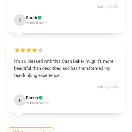
Apr 17, 2025
Sarah
S
Verified owner
I’m so pleased with this Cash Baker mug! It’s more
beautiful than described and has transformed my
tea-drinking experience.
Apr 15, 2025
Parker
P
Verified owner