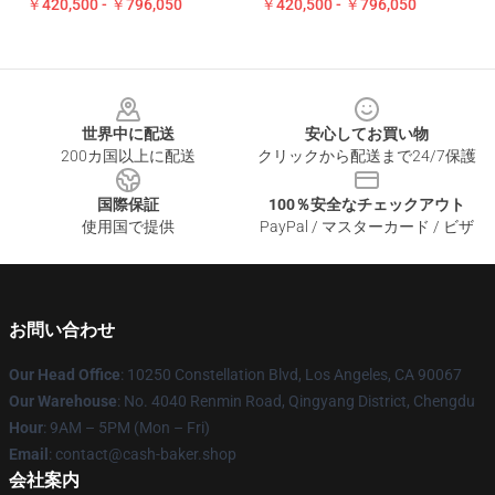
￥420,500 - ￥796,050
￥420,500 - ￥796,050
Footer
世界中に配送
安心してお買い物
200カ国以上に配送
クリックから配送まで24/7保護
国際保証
100％安全なチェックアウト
使用国で提供
PayPal / マスターカード / ビザ
お問い合わせ
Our Head Office
: 10250 Constellation Blvd, Los Angeles, CA 90067
Our Warehouse
: No. 4040 Renmin Road, Qingyang District, Chengdu
Hour
: 9AM – 5PM (Mon – Fri)
Email
: contact@cash-baker.shop
会社案内