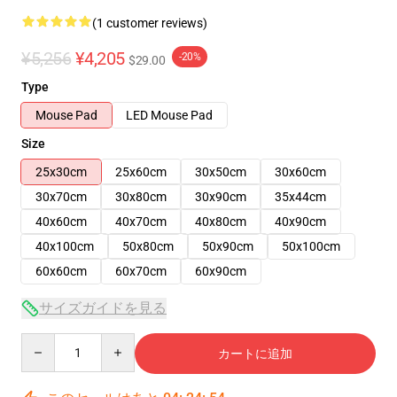
(1 customer reviews)
¥5,256
¥4,205
-20%
$29.00
Type
Mouse Pad
LED Mouse Pad
Size
25x30cm
25x60cm
30x50cm
30x60cm
30x70cm
30x80cm
30x90cm
35x44cm
40x60cm
40x70cm
40x80cm
40x90cm
40x100cm
50x80cm
50x90cm
50x100cm
60x60cm
60x70cm
60x90cm
サイズガイドを見る
Quantity
カートに追加