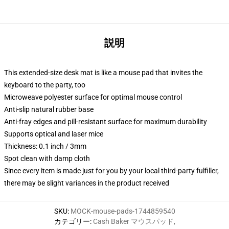
説明
This extended-size desk mat is like a mouse pad that invites the
keyboard to the party, too
Microweave polyester surface for optimal mouse control
Anti-slip natural rubber base
Anti-fray edges and pill-resistant surface for maximum durability
Supports optical and laser mice
Thickness: 0.1 inch / 3mm
Spot clean with damp cloth
Since every item is made just for you by your local third-party fulfiller,
there may be slight variances in the product received
SKU
:
MOCK-mouse-pads-1744859540
カテゴリー
:
Cash Baker マウスパッド
,