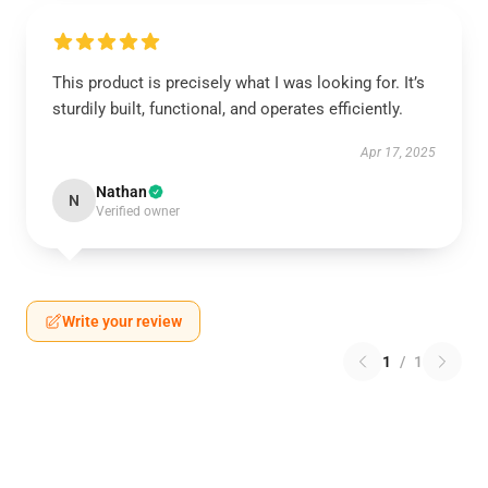
This product is precisely what I was looking for. It’s
sturdily built, functional, and operates efficiently.
Apr 17, 2025
Nathan
N
Verified owner
Write your review
1
/
1