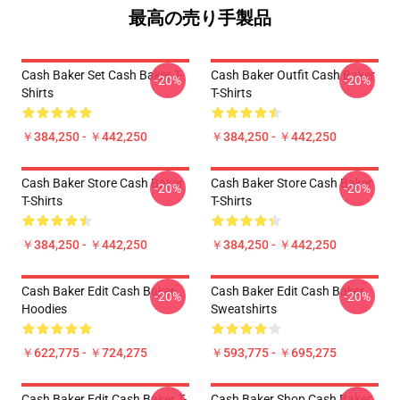
最高の売り手製品
Cash Baker Set Cash Baker T-
Cash Baker Outfit Cash Baker
-20%
-20%
Shirts
T-Shirts
￥384,250 - ￥442,250
￥384,250 - ￥442,250
Cash Baker Store Cash Baker
Cash Baker Store Cash Baker
-20%
-20%
T-Shirts
T-Shirts
￥384,250 - ￥442,250
￥384,250 - ￥442,250
Cash Baker Edit Cash Baker
Cash Baker Edit Cash Baker
-20%
-20%
Hoodies
Sweatshirts
￥622,775 - ￥724,275
￥593,775 - ￥695,275
Cash Baker Edit Cash Baker T-
Cash Baker Shop Cash Baker