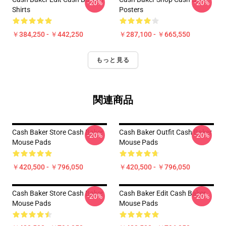
-20%
-20%
Shirts
Posters
￥384,250 - ￥442,250
￥287,100 - ￥665,550
もっと見る
関連商品
Cash Baker Store Cash Baker
Cash Baker Outfit Cash Baker
-20%
-20%
Mouse Pads
Mouse Pads
￥420,500 - ￥796,050
￥420,500 - ￥796,050
Cash Baker Store Cash Baker
Cash Baker Edit Cash Baker
-20%
-20%
Mouse Pads
Mouse Pads