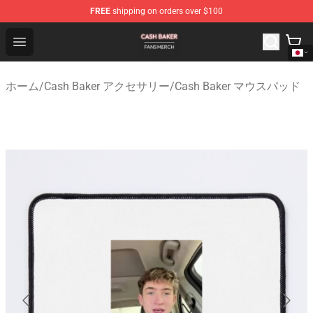
FREE
shipping on orders over $100
Cash Baker Shop - Official Cash Baker Merchandise Stor
Open menu
ホーム
/
Cash Baker アクセサリー
/
Cash Baker マウスパッド