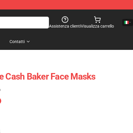
Assistenza clienti
Visualizza carrello
Contatti
re Cash Baker Face Masks
)
e