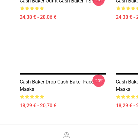
Cash Baker Outfit Cash Baker T-Shirts
Cash Baker
24,38 € - 28,06 €
24,38 € - 
-20%
Cash Baker Drop Cash Baker Face
Cash Bake
Masks
Masks
18,29 € - 20,70 €
18,29 € - 
Footer