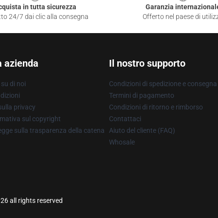
cquista in tutta sicurezza
Garanzia internazional
to 24/7 dai clic alla consegna
Offerto nel paese di utiliz
a azienda
Il nostro supporto
su di noi
Condizioni di spedizione e consegna
dizioni
Termini di pagamento
ulla privacy
Condizioni di ritorno e rimborso
mativa sul copyright
Contattaci
gge sulla trasparenza della catena
Aiuto del cliente (FAQ)
Whosale
6 all rights reserved