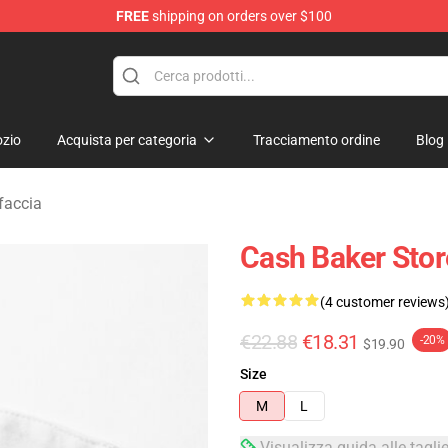
FREE
shipping on orders over $100
ore
zio
Acquista per categoria
Tracciamento ordine
Blog
faccia
Cash Baker Sto
(4 customer reviews
€22.88
€18.31
-20%
$19.90
Size
M
L
Visualizza guida alle tagli