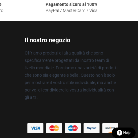
e
Pagamento sicuro al 100%
zo
PayPal / MasterCard / Visa
Il nostro negozio
Offriamo prodotti di alta qualità che sono
specificamente progettati dal nostro team di
livello mondiale. Forniamo una varietà di prodotti
che sono sia elegante e bella. Questo non è solo
per mostrare il vostro stile individuale, ma anche
per voi di condividere la vostra individualità con
gli altri.
Help