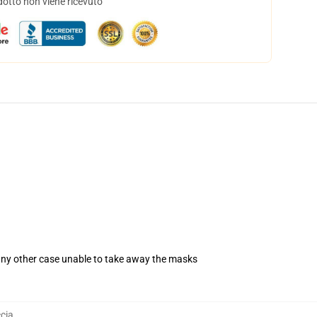
dotto non viene ricevuto
 any other case unable to take away the masks
cia
,