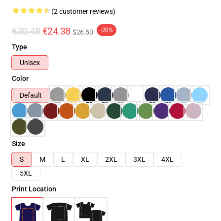
(2 customer reviews)
€30.48
€24.38
-20%
$26.50
Type
Unisex
Color
Default
Size
S
M
L
XL
2XL
3XL
4XL
5XL
Print Location