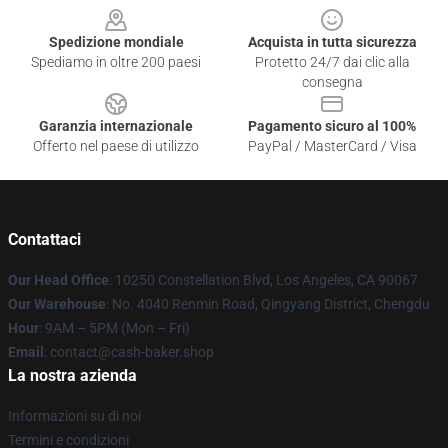
Spedizione mondiale
Acquista in tutta sicurezza
Spediamo in oltre 200 paesi
Protetto 24/7 dai clic alla
consegna
Garanzia internazionale
Pagamento sicuro al 100%
Offerto nel paese di utilizzo
PayPal / MasterCard / Visa
Contattaci
Our Head Office
: 10250 Constellation Blvd, Los Angeles, CA 90067
Our Warehouse
: No. 4040 Renmin Road, Qingyang District, Chengdu
Hour
: 9AM – 5PM (Mon – Fri)
Email
: contact@cash-baker.shop
La nostra azienda
Informazioni su di noi
Termini e condizioni