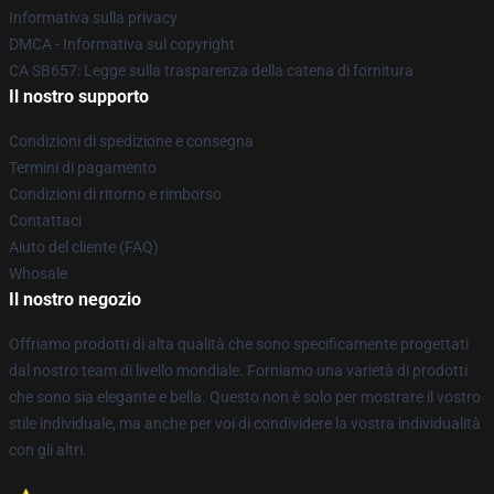
Informativa sulla privacy
DMCA - Informativa sul copyright
CA SB657: Legge sulla trasparenza della catena di fornitura
Il nostro supporto
Condizioni di spedizione e consegna
Termini di pagamento
Condizioni di ritorno e rimborso
Contattaci
Aiuto del cliente (FAQ)
Whosale
Il nostro negozio
Offriamo prodotti di alta qualità che sono specificamente progettati
dal nostro team di livello mondiale. Forniamo una varietà di prodotti
che sono sia elegante e bella. Questo non è solo per mostrare il vostro
stile individuale, ma anche per voi di condividere la vostra individualità
con gli altri.