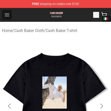
FREE
shipping on orders over $100
Cash Baker Shop - Official Cash Baker Merchandise Stor
Open menu
Home
/
Cash Baker Cloth
/
Cash Baker T-shirt