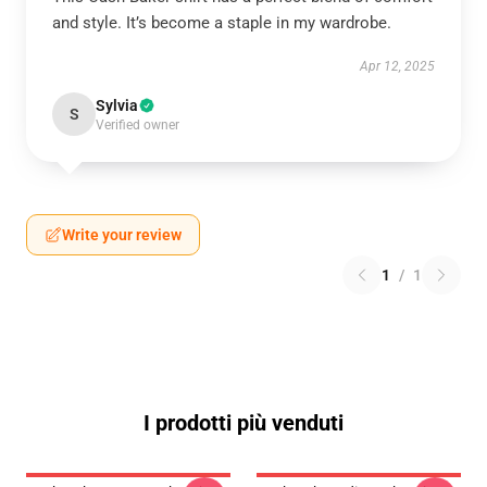
and style. It’s become a staple in my wardrobe.
Apr 12, 2025
Sylvia
S
Verified owner
Write your review
1
/
1
I prodotti più venduti