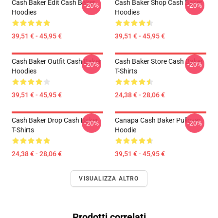
Cash Baker Edit Cash Baker
Cash Baker Shop Cash Baker
-20%
-20%
Hoodies
Hoodies
39,51 € - 45,95 €
39,51 € - 45,95 €
Cash Baker Outfit Cash Baker
Cash Baker Store Cash Baker
-20%
-20%
Hoodies
T-Shirts
39,51 € - 45,95 €
24,38 € - 28,06 €
Cash Baker Drop Cash Baker
Canapa Cash Baker Pullover
-20%
-20%
T-Shirts
Hoodie
24,38 € - 28,06 €
39,51 € - 45,95 €
VISUALIZZA ALTRO
Prodotti correlati