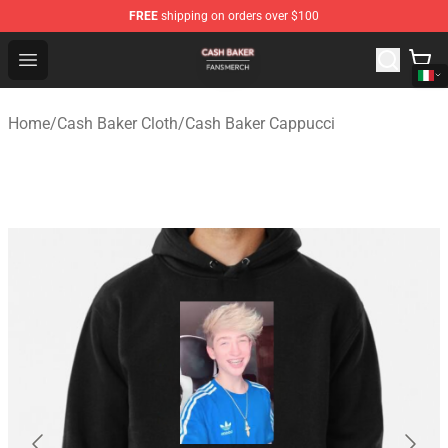
FREE
shipping on orders over $100
Cash Baker Shop - Official Cash Baker Merchandise Stor
Open menu
Home
/
Cash Baker Cloth
/
Cash Baker Cappucci