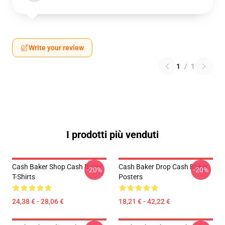
Write your review
1
/
1
I prodotti più venduti
Cash Baker Shop Cash Baker
Cash Baker Drop Cash Baker
-20%
-20%
T-Shirts
Posters
24,38 € - 28,06 €
18,21 € - 42,22 €