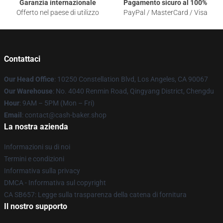
Garanzia internazionale
Pagamento sicuro al 100%
Offerto nel paese di utilizzo
PayPal / MasterCard / Visa
Contattaci
Our Head Office
: 10250 Constellation Blvd, Los Angeles, CA 90067
Our Warehouse
: No. 4040 Renmin Road, Qingyang District, Chengdu
Hour
: 9AM – 5PM (Mon – Fri)
Email
: contact@cash-baker.shop
La nostra azienda
Informazioni su di noi
Termini e condizioni
Informativa sulla privacy
DMCA - Informativa sul copyright
CA SB657: Legge sulla trasparenza della catena di fornitura
Il nostro supporto