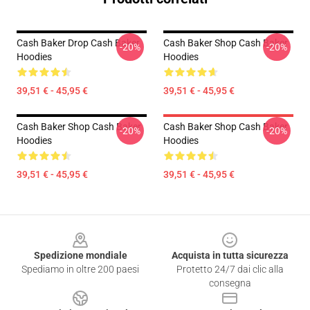
Cash Baker Drop Cash Baker
Cash Baker Shop Cash Baker
-20%
-20%
Hoodies
Hoodies
39,51 € - 45,95 €
39,51 € - 45,95 €
Cash Baker Shop Cash Baker
Cash Baker Shop Cash Baker
-20%
-20%
Hoodies
Hoodies
39,51 € - 45,95 €
39,51 € - 45,95 €
Footer
Spedizione mondiale
Acquista in tutta sicurezza
Spediamo in oltre 200 paesi
Protetto 24/7 dai clic alla
consegna