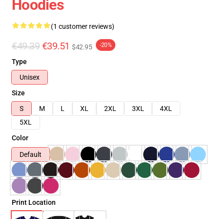
Hoodies
(1 customer reviews)
€49.39
€39.51
-20%
$42.95
Type
Unisex
Size
S
M
L
XL
2XL
3XL
4XL
5XL
Color
Default
Print Location