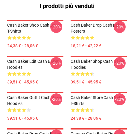
I prodotti più venduti
Cash Baker Shop Cash Baker
Cash Baker Drop Cash Baker
-20%
-20%
T-Shirts
Posters
24,38 € - 28,06 €
18,21 € - 42,22 €
Cash Baker Edit Cash Baker
Cash Baker Shop Cash Baker
-20%
-20%
Hoodies
Hoodies
39,51 € - 45,95 €
39,51 € - 45,95 €
Cash Baker Outfit Cash Baker
Cash Baker Store Cash Baker
-20%
-20%
Hoodies
T-Shirts
39,51 € - 45,95 €
24,38 € - 28,06 €
Cash Baker Drop Cash Baker
Canapa Cash Baker Pullover