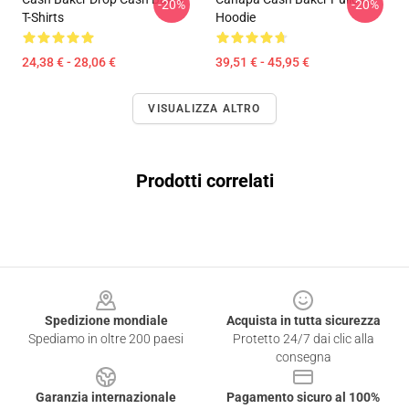
-20%
-20%
T-Shirts
Hoodie
24,38 € - 28,06 €
39,51 € - 45,95 €
VISUALIZZA ALTRO
Prodotti correlati
Footer
Spedizione mondiale
Acquista in tutta sicurezza
Spediamo in oltre 200 paesi
Protetto 24/7 dai clic alla
consegna
Garanzia internazionale
Pagamento sicuro al 100%