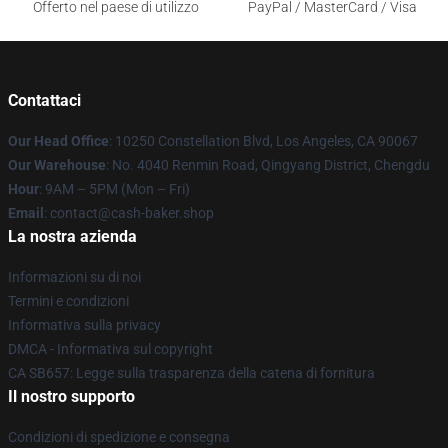
Offerto nel paese di utilizzo
PayPal / MasterCard / Visa
Contattaci
Our Head Office
: 10250 Constellation Blvd, Los Angeles, CA 90067
Our Warehouse
: No. 4040 Renmin Road, Qingyang District, Chengdu
Hour
: 9AM – 5PM (Mon – Fri)
Email
: contact@cash-baker.shop
La nostra azienda
Informazioni su di noi
Termini e condizioni
Informativa sulla privacy
DMCA - Informativa sul copyright
CA SB657: Legge sulla trasparenza della catena di fornitura
Il nostro supporto
Condizioni di spedizione e consegna