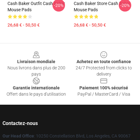
Cash Baker Outfit Cash Baker
Cash Baker Store Cash Baker
-20%
-20%
Mouse Pads
Mouse Pads
26,68 € - 50,50 €
26,68 € - 50,50 €
Footer
Livraison mondiale
Achetez en toute confiance
Nous livrons dans plus de 200
24/7 Protected from clicks to
pays
delivery
Garantie internationale
Paiement 100% sécurisé
Offert dans le pays d'utilisation
PayPal / MasterCard / Visa
Contactez-nous
Our Head Office
: 10250 Constellation Blvd, Los Angeles, CA 90067