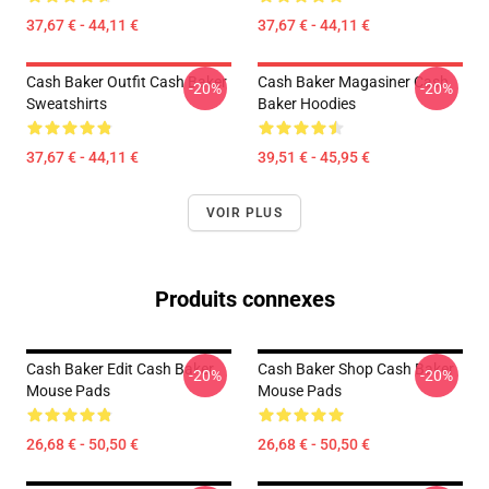
37,67 € - 44,11 €
37,67 € - 44,11 €
Cash Baker Outfit Cash Baker
Cash Baker Magasiner Cash
-20%
-20%
Sweatshirts
Baker Hoodies
37,67 € - 44,11 €
39,51 € - 45,95 €
VOIR PLUS
Produits connexes
Cash Baker Edit Cash Baker
Cash Baker Shop Cash Baker
-20%
-20%
Mouse Pads
Mouse Pads
26,68 € - 50,50 €
26,68 € - 50,50 €