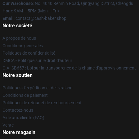
Our Warehouse
: No. 4040 Renmin Road, Qingyang District, Chengdu
Hour
: 9AM – 5PM (Mon – Fri)
Email
: contact@cash-baker.shop
Notre société
À propos de nous
Conditions générales
Politiques de confidentialité
DMCA - Politique sur le droit d'auteur
C.A. SB657 : Loi sur la transparence de la chaîne d'approvisionnement
Notre soutien
Politiques d'expédition et de livraison
Conditions de paiement
Politiques de retour et de remboursement
Contactez-nous
Aide aux clients (FAQ)
Vente
Notre magasin