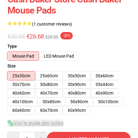
Mouse Pads
(1 customer reviews)
€33.35
€26.68
-20%
$29.00
Type
Mouse Pad
LED Mouse Pad
Size
25x30cm
25x60cm
30x50cm
30x60cm
30x70cm
30x80cm
30x90cm
35x44cm
40x60cm
40x70cm
40x80cm
40x90cm
40x100cm
50x80cm
50x90cm
50x100cm
60x60cm
60x70cm
60x90cm
Voir le guide des tailles
Quantity