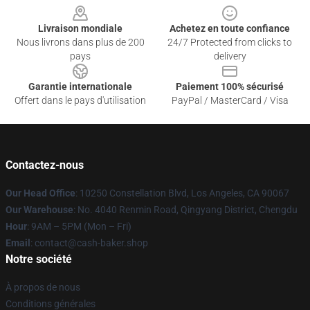
Livraison mondiale
Achetez en toute confiance
Nous livrons dans plus de 200
24/7 Protected from clicks to
pays
delivery
Garantie internationale
Paiement 100% sécurisé
Offert dans le pays d'utilisation
PayPal / MasterCard / Visa
Contactez-nous
Our Head Office
: 10250 Constellation Blvd, Los Angeles, CA 90067
Our Warehouse
: No. 4040 Renmin Road, Qingyang District, Chengdu
Hour
: 9AM – 5PM (Mon – Fri)
Email
: contact@cash-baker.shop
Notre société
À propos de nous
Conditions générales