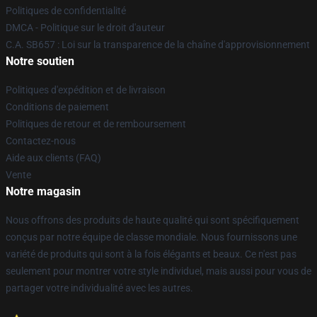
Politiques de confidentialité
DMCA - Politique sur le droit d'auteur
C.A. SB657 : Loi sur la transparence de la chaîne d'approvisionnement
Notre soutien
Politiques d'expédition et de livraison
Conditions de paiement
Politiques de retour et de remboursement
Contactez-nous
Aide aux clients (FAQ)
Vente
Notre magasin
Nous offrons des produits de haute qualité qui sont spécifiquement
conçus par notre équipe de classe mondiale. Nous fournissons une
variété de produits qui sont à la fois élégants et beaux. Ce n'est pas
seulement pour montrer votre style individuel, mais aussi pour vous de
partager votre individualité avec les autres.