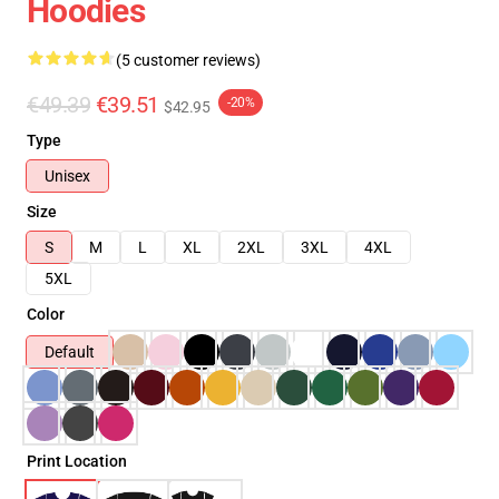
Hoodies
(5 customer reviews)
€49.39
€39.51
-20%
$42.95
Type
Unisex
Size
S
M
L
XL
2XL
3XL
4XL
5XL
Color
Default
Print Location