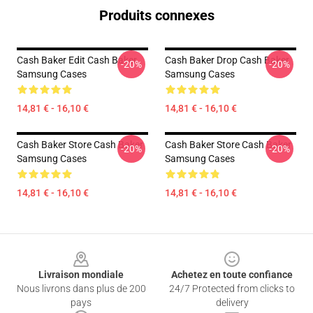
Produits connexes
Cash Baker Edit Cash Baker
Cash Baker Drop Cash Baker
-20%
-20%
Samsung Cases
Samsung Cases
14,81 € - 16,10 €
14,81 € - 16,10 €
Cash Baker Store Cash Baker
Cash Baker Store Cash Baker
-20%
-20%
Samsung Cases
Samsung Cases
14,81 € - 16,10 €
14,81 € - 16,10 €
Footer
Livraison mondiale
Achetez en toute confiance
Nous livrons dans plus de 200
24/7 Protected from clicks to
pays
delivery