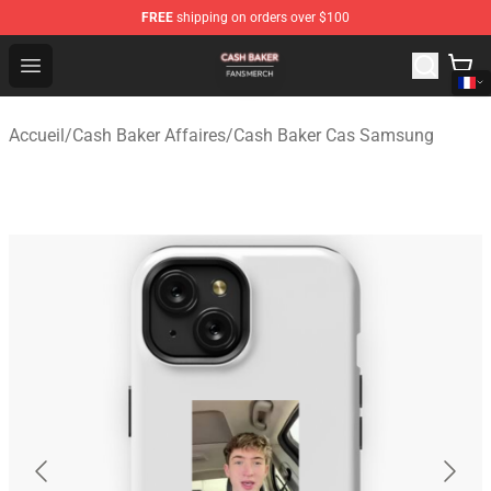
FREE
shipping on orders over $100
Cash Baker Shop - Official Cash Baker Merchandise Stor
Open menu
Accueil
/
Cash Baker Affaires
/
Cash Baker Cas Samsung