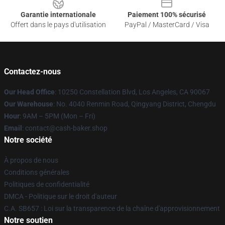
Garantie internationale
Paiement 100% sécurisé
Offert dans le pays d'utilisation
PayPal / MasterCard / Visa
Contactez-nous
Our Head Office
: 10250 Constellation Blvd, Los Angeles, CA 90067
Our Warehouse
: No. 4040 Renmin Road, Qingyang District, Chengdu
Hour
: 9AM – 5PM (Mon – Fri)
Email
: contact@cash-baker.shop
Notre société
À propos de nous
Conditions générales
Politiques de confidentialité
DMCA - Politique sur le droit d'auteur
C.A. SB657 : Loi sur la transparence de la chaîne d'approvisionnement
Notre soutien