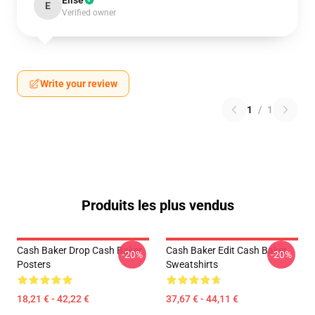
E
Verified owner
Write your review
1
/
1
Produits les plus vendus
Cash Baker Drop Cash Baker
Cash Baker Edit Cash Baker
-20%
-20%
Posters
Sweatshirts
18,21 € - 42,22 €
37,67 € - 44,11 €