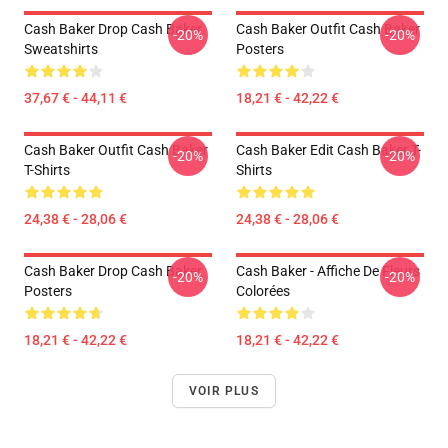
Cash Baker Drop Cash Baker
Cash Baker Outfit Cash Baker
-20%
-20%
Sweatshirts
Posters
37,67 € - 44,11 €
18,21 € - 42,22 €
Cash Baker Outfit Cash Baker
Cash Baker Edit Cash Baker T-
-20%
-20%
T-Shirts
Shirts
24,38 € - 28,06 €
24,38 € - 28,06 €
Cash Baker Drop Cash Baker
Cash Baker - Affiche De Fleurs
-20%
-20%
Posters
Colorées
18,21 € - 42,22 €
18,21 € - 42,22 €
VOIR PLUS