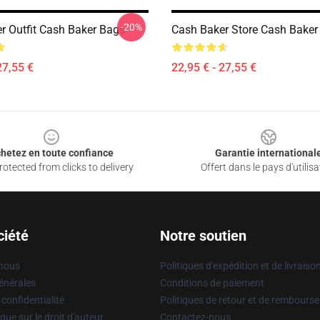
-20%
r Outfit Cash Baker Bags
Cash Baker Store Cash Baker
27,55 €
22,95 € - 27,55 €
hetez en toute confiance
Garantie international
otected from clicks to delivery
Offert dans le pays d'utilisa
ciété
Notre soutien
 nous
Politiques d'expédition et de livraiso
énérales
Conditions de paiement
 confidentialité
Politiques de retour et de rembours
que sur le droit d'auteur
Contactez-nous