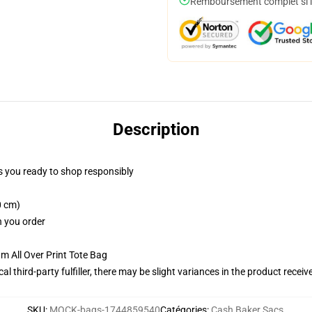
Remboursement complet si le
Description
 you ready to shop responsibly
0 cm)
n you order
m All Over Print Tote Bag
al third-party fulfiller, there may be slight variances in the product receiv
SKU
:
MOCK-bags-1744859540
Catégories
:
Cash Baker Sacs
,