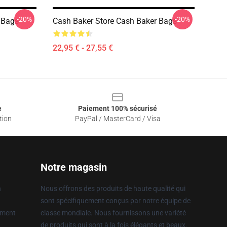
-20%
-20%
 Bags
Cash Baker Store Cash Baker Bags
22,95 € - 27,55 €
e
Paiement 100% sécurisé
tion
PayPal / MasterCard / Visa
Notre magasin
n
Nous offrons des produits de haute qualité qui
sont spécifiquement conçus par notre équipe de
ement
classe mondiale. Nous fournissons une variété
de produits qui sont à la fois élégants et beaux.