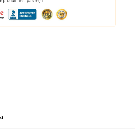
 produit n'est pas reçu
ed