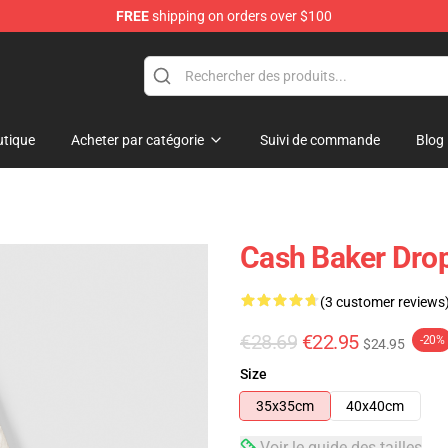
FREE
shipping on orders over $100
ore
tique
Acheter par catégorie
Suivi de commande
Blog
Cash Baker Dro
(3 customer reviews
€28.69
€22.95
-20%
$24.95
Size
35x35cm
40x40cm
Voir le guide des tailles