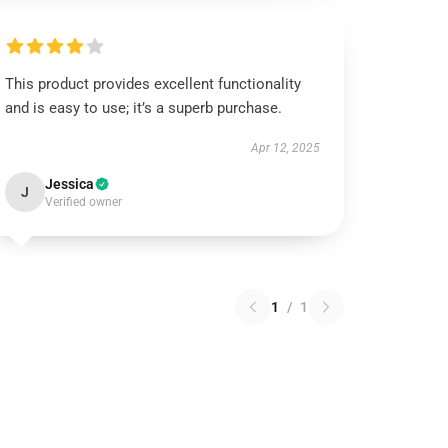
This product provides excellent functionality
and is easy to use; it’s a superb purchase.
Apr 12, 2025
Jessica
J
Verified owner
1
/
1