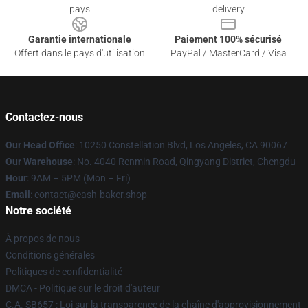
pays
delivery
Garantie internationale
Paiement 100% sécurisé
Offert dans le pays d'utilisation
PayPal / MasterCard / Visa
Contactez-nous
Our Head Office
: 10250 Constellation Blvd, Los Angeles, CA 90067
Our Warehouse
: No. 4040 Renmin Road, Qingyang District, Chengdu
Hour
: 9AM – 5PM (Mon – Fri)
Email
: contact@cash-baker.shop
Notre société
À propos de nous
Conditions générales
Politiques de confidentialité
DMCA - Politique sur le droit d'auteur
C.A. SB657 : Loi sur la transparence de la chaîne d'approvisionnement