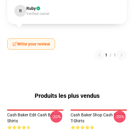
Ruby
R
Verified owner
Write your review
1
/
1
Produits les plus vendus
Cash Baker Edit Cash Baker T-
Cash Baker Shop Cash Baker
-20%
-20%
Shirts
T-Shirts