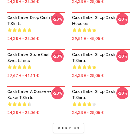
24,38 € - 28,06 €
24,38 € - 28,06 €
Cash Baker Drop Cash Baker
Cash Baker Shop Cash Baker
-20%
-20%
T-Shirts
Hoodies
24,38 € - 28,06 €
39,51 € - 45,95 €
Cash Baker Store Cash Baker
Cash Baker Shop Cash Baker
-20%
-20%
Sweatshirts
T-Shirts
37,67 € - 44,11 €
24,38 € - 28,06 €
Cash Baker A Conserver Cash
Cash Baker Shop Cash Baker
-20%
-20%
Baker T-Shirts
T-Shirts
24,38 € - 28,06 €
24,38 € - 28,06 €
VOIR PLUS