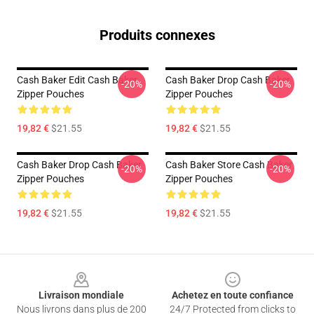
Produits connexes
Cash Baker Edit Cash Baker
Cash Baker Drop Cash Baker
-20%
-20%
Zipper Pouches
Zipper Pouches
19,82 €
$21.55
19,82 €
$21.55
Cash Baker Drop Cash Baker
Cash Baker Store Cash Baker
-20%
-20%
Zipper Pouches
Zipper Pouches
19,82 €
$21.55
19,82 €
$21.55
Footer
Livraison mondiale
Achetez en toute confiance
Nous livrons dans plus de 200
24/7 Protected from clicks to