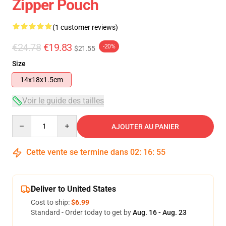
Zipper Pouch
(1 customer reviews)
€24.78
€19.83
-20%
$21.55
Size
14x18x1.5cm
Voir le guide des tailles
Quantity
AJOUTER AU PANIER
Cette vente se termine dans
02
:
16
:
54
Deliver to United States
Cost to ship:
$6.99
Standard - Order today to get by
Aug. 16 - Aug. 23