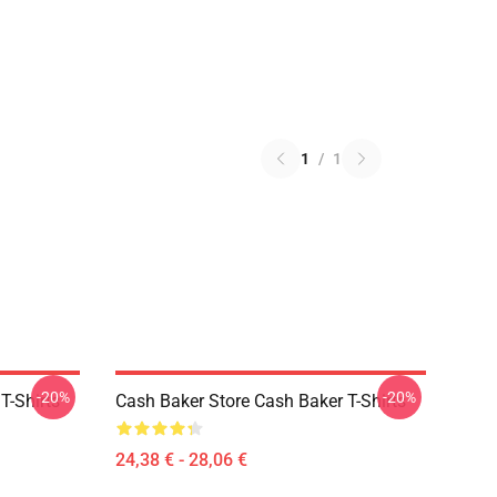
1
/
1
-20%
-20%
T-Shirts
Cash Baker Store Cash Baker T-Shirts
24,38 € - 28,06 €