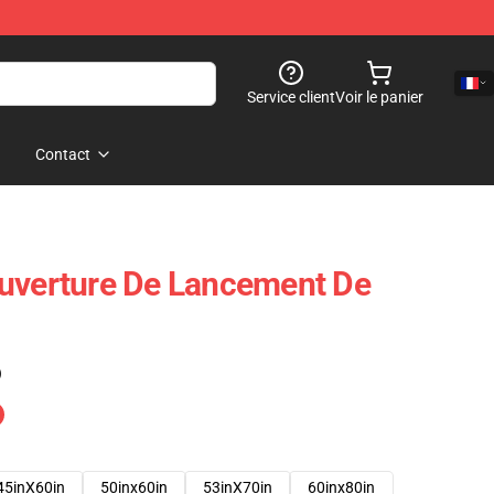
Service client
Voir le panier
Contact
ouverture De Lancement De
)
45inX60in
50inx60in
53inX70in
60inx80in