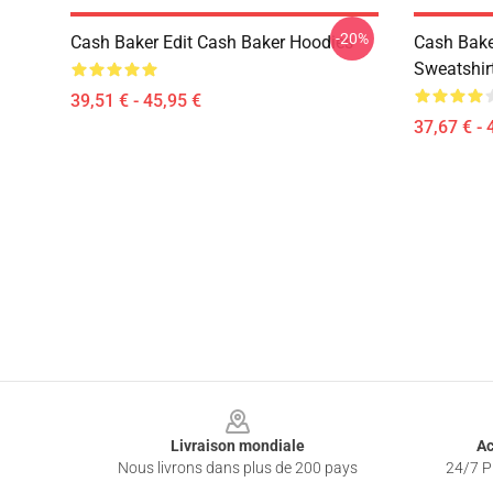
-20%
Cash Baker Edit Cash Baker Hoodies
Cash Bake
Sweatshir
39,51 € - 45,95 €
37,67 € - 
Footer
Livraison mondiale
Ac
Nous livrons dans plus de 200 pays
24/7 Pr