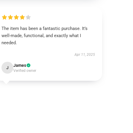
The item has been a fantastic purchase. It’s
well-made, functional, and exactly what I
needed.
Apr 11, 2025
James
J
Verified owner