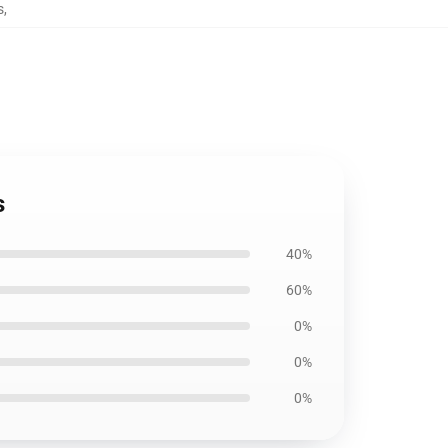
s
,
s
40%
60%
0%
0%
0%