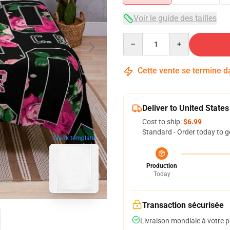
Voir le guide des tailles
Quantity
Cette vente se termine 
Deliver to United States
Cost to ship:
$6.99
Standard - Order today to g
blank template
Production
Today
Transaction sécurisée
Livraison mondiale à votre p