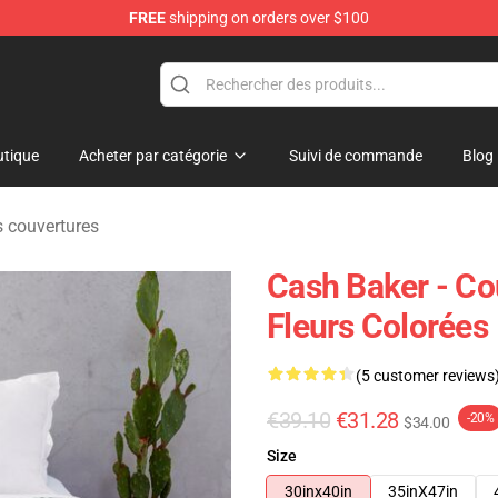
FREE
shipping on orders over $100
ore
tique
Acheter par catégorie
Suivi de commande
Blog
 couvertures
Cash Baker - C
Fleurs Colorées
(5 customer reviews
€39.10
€31.28
-20%
$34.00
Size
30inx40in
35inX47in