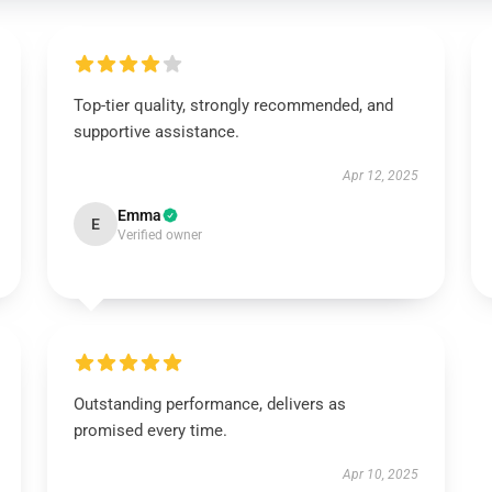
Top-tier quality, strongly recommended, and
supportive assistance.
Apr 12, 2025
Emma
E
Verified owner
Outstanding performance, delivers as
promised every time.
Apr 10, 2025