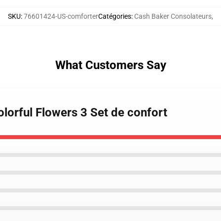
SKU
:
76601424-US-comforter
Catégories
:
Cash Baker Consolateurs
,
What Customers Say
olorful Flowers 3 Set de confort