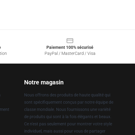
e
Paiement 100% sécurisé
tion
PayPal / MasterCard / Visa
Notre magasin
n
Nous offrons des produits de haute qualité qui
sont spécifiquement conçus par notre équipe de
ement
classe mondiale. Nous fournissons une variété
de produits qui sont à la fois élégants et beaux.
Ce n'est pas seulement pour montrer votre style
individuel, mais aussi pour vous de partager