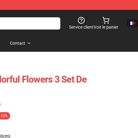
Service client
Voir le panier
Contact
orful Flowers 3 Set De
)
-20%
00cm)