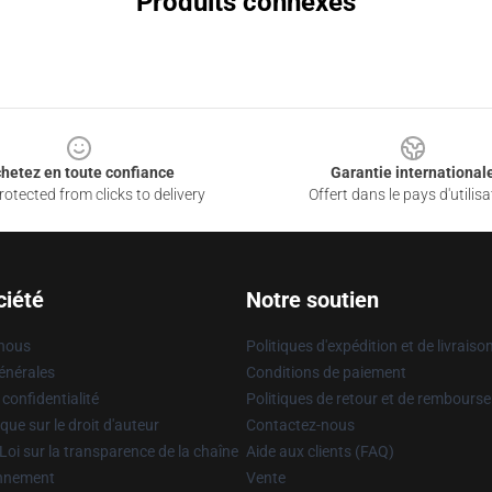
Produits connexes
hetez en toute confiance
Garantie international
otected from clicks to delivery
Offert dans le pays d'utilisa
ciété
Notre soutien
 nous
Politiques d'expédition et de livraiso
énérales
Conditions de paiement
 confidentialité
Politiques de retour et de rembours
que sur le droit d'auteur
Contactez-nous
Loi sur la transparence de la chaîne
Aide aux clients (FAQ)
onnement
Vente