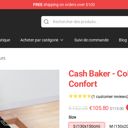
FREE
shipping on orders over $100
ore
tique
Acheter par catégorie
Suivi de commande
Blog
urs
Cash Baker - Col
Confort
(1 customer reviews
€132.25
€105.80
$115.00
Size
S (130x150cm)
M (150x2